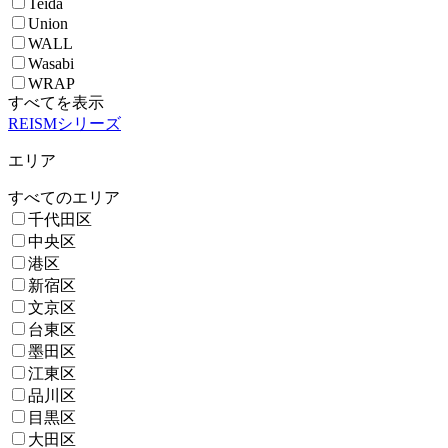
Teida
Union
WALL
Wasabi
WRAP
すべてを表示
REISMシリーズ
エリア
すべてのエリア
千代田区
中央区
港区
新宿区
文京区
台東区
墨田区
江東区
品川区
目黒区
大田区