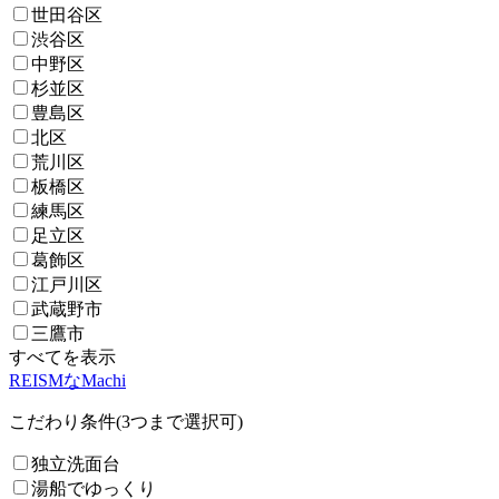
世田谷区
渋谷区
中野区
杉並区
豊島区
北区
荒川区
板橋区
練馬区
足立区
葛飾区
江戸川区
武蔵野市
三鷹市
すべてを表示
REISMなMachi
こだわり条件(3つまで選択可)
独立洗面台
湯船でゆっくり