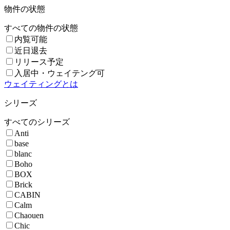
物件の状態
すべての物件の状態
内覧可能
近日退去
リリース予定
入居中・ウェイテング可
ウェイティングとは
シリーズ
すべてのシリーズ
Anti
base
blanc
Boho
BOX
Brick
CABIN
Calm
Chaouen
Chic