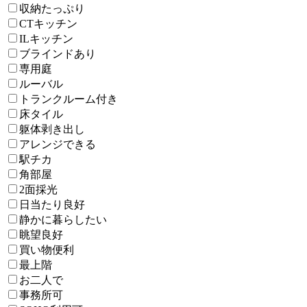
収納たっぷり
CTキッチン
ILキッチン
ブラインドあり
専用庭
ルーバル
トランクルーム付き
床タイル
躯体剥き出し
アレンジできる
駅チカ
角部屋
2面採光
日当たり良好
静かに暮らしたい
眺望良好
買い物便利
最上階
お二人で
事務所可