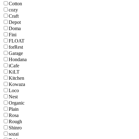
Cotton
cozy
Craft
Depot
Doma
Fini
FLOAT
forRest
Garage
Hondana
iCafe
KiLT
Kitchen
Kowaza
Loco
Nest
Organic
Plain
Rosa
Rough
Shinro
sozai