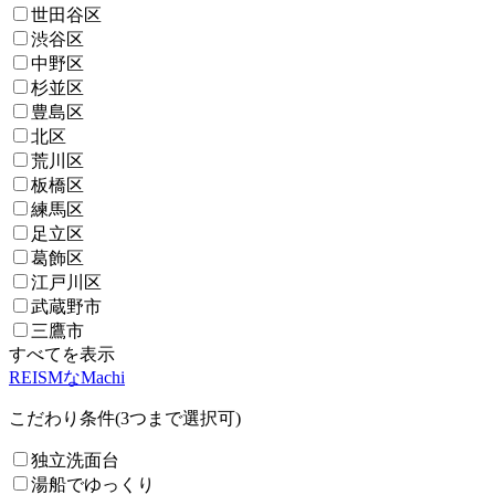
世田谷区
渋谷区
中野区
杉並区
豊島区
北区
荒川区
板橋区
練馬区
足立区
葛飾区
江戸川区
武蔵野市
三鷹市
すべてを表示
REISMなMachi
こだわり条件(3つまで選択可)
独立洗面台
湯船でゆっくり