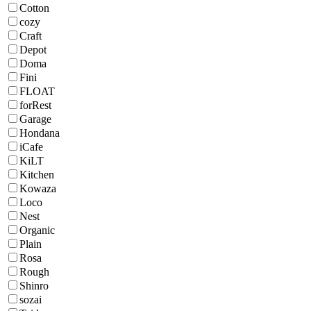
Cotton
cozy
Craft
Depot
Doma
Fini
FLOAT
forRest
Garage
Hondana
iCafe
KiLT
Kitchen
Kowaza
Loco
Nest
Organic
Plain
Rosa
Rough
Shinro
sozai