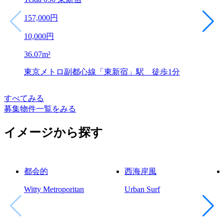
157,000
円
10,000
円
36.07
m²
東京メトロ副都心線「東新宿」駅 徒歩1分
すべてみる
募集物件一覧をみる
イメージから探す
都会的
西海岸風
Witty Metroporitan
Urban Surf