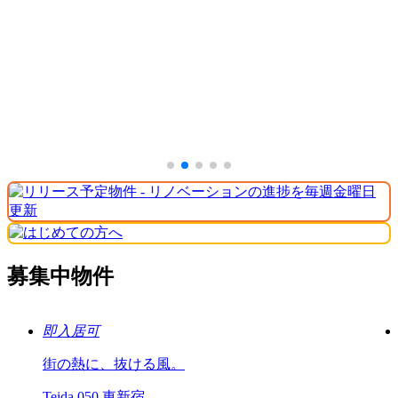
募集中物件
即入居可
街の熱に、抜ける風。
Teida 050 東新宿