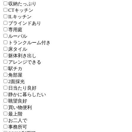
収納たっぷり
CTキッチン
ILキッチン
ブラインドあり
専用庭
ルーバル
トランクルーム付き
床タイル
躯体剥き出し
アレンジできる
駅チカ
角部屋
2面採光
日当たり良好
静かに暮らしたい
眺望良好
買い物便利
最上階
お二人で
事務所可