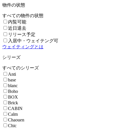
物件の状態
すべての物件の状態
内覧可能
近日退去
リリース予定
入居中・ウェイテング可
ウェイティングとは
シリーズ
すべてのシリーズ
Anti
base
blanc
Boho
BOX
Brick
CABIN
Calm
Chaouen
Chic