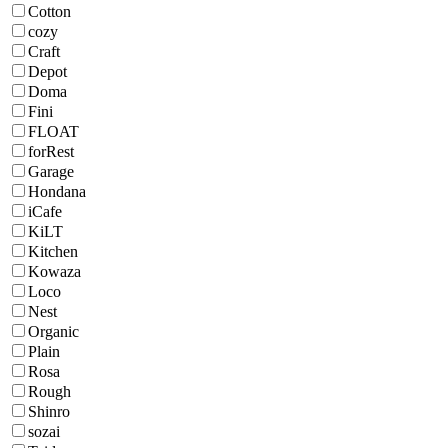
Cotton
cozy
Craft
Depot
Doma
Fini
FLOAT
forRest
Garage
Hondana
iCafe
KiLT
Kitchen
Kowaza
Loco
Nest
Organic
Plain
Rosa
Rough
Shinro
sozai