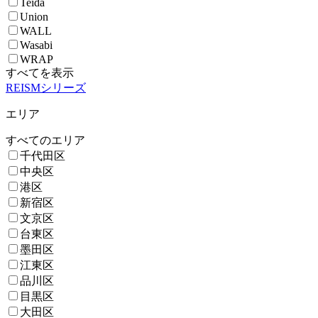
Teida
Union
WALL
Wasabi
WRAP
すべてを表示
REISMシリーズ
エリア
すべてのエリア
千代田区
中央区
港区
新宿区
文京区
台東区
墨田区
江東区
品川区
目黒区
大田区