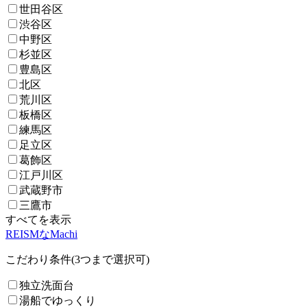
世田谷区
渋谷区
中野区
杉並区
豊島区
北区
荒川区
板橋区
練馬区
足立区
葛飾区
江戸川区
武蔵野市
三鷹市
すべてを表示
REISMなMachi
こだわり条件(3つまで選択可)
独立洗面台
湯船でゆっくり