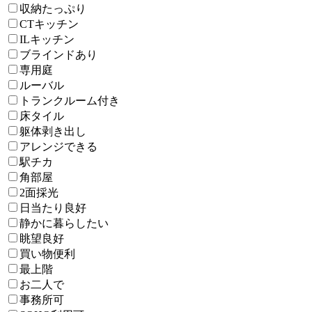
収納たっぷり
CTキッチン
ILキッチン
ブラインドあり
専用庭
ルーバル
トランクルーム付き
床タイル
躯体剥き出し
アレンジできる
駅チカ
角部屋
2面採光
日当たり良好
静かに暮らしたい
眺望良好
買い物便利
最上階
お二人で
事務所可