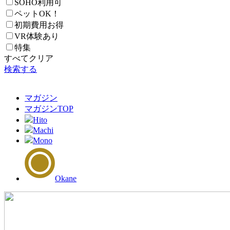
SOHO利用可
ペットOK！
初期費用お得
VR体験あり
特集
すべてクリア
検索する
マガジン
マガジン
TOP
Hito
Machi
Mono
Okane