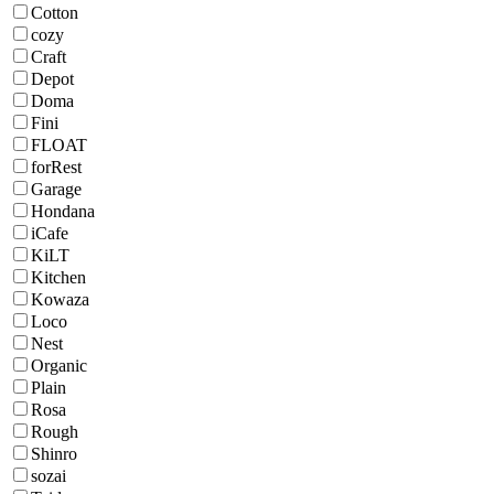
Cotton
cozy
Craft
Depot
Doma
Fini
FLOAT
forRest
Garage
Hondana
iCafe
KiLT
Kitchen
Kowaza
Loco
Nest
Organic
Plain
Rosa
Rough
Shinro
sozai