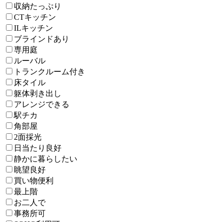
収納たっぷり
CTキッチン
ILキッチン
ブラインドあり
専用庭
ルーバル
トランクルーム付き
床タイル
躯体剥き出し
アレンジできる
駅チカ
角部屋
2面採光
日当たり良好
静かに暮らしたい
眺望良好
買い物便利
最上階
お二人で
事務所可