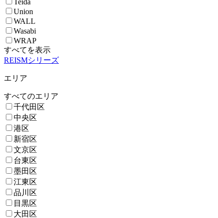
Teida
Union
WALL
Wasabi
WRAP
すべてを表示
REISMシリーズ
エリア
すべてのエリア
千代田区
中央区
港区
新宿区
文京区
台東区
墨田区
江東区
品川区
目黒区
大田区