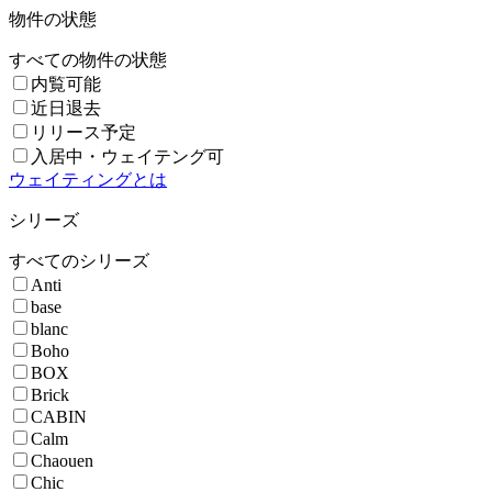
物件の状態
すべての物件の状態
内覧可能
近日退去
リリース予定
入居中・ウェイテング可
ウェイティングとは
シリーズ
すべてのシリーズ
Anti
base
blanc
Boho
BOX
Brick
CABIN
Calm
Chaouen
Chic