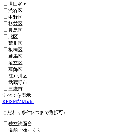
世田谷区
渋谷区
中野区
杉並区
豊島区
北区
荒川区
板橋区
練馬区
足立区
葛飾区
江戸川区
武蔵野市
三鷹市
すべてを表示
REISMなMachi
こだわり条件(3つまで選択可)
独立洗面台
湯船でゆっくり