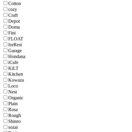
Cotton
cozy
Craft
Depot
Doma
Fini
FLOAT
forRest
Garage
Hondana
iCafe
KiLT
Kitchen
Kowaza
Loco
Nest
Organic
Plain
Rosa
Rough
Shinro
sozai