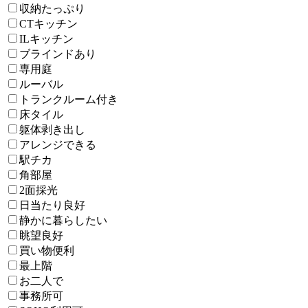
収納たっぷり
CTキッチン
ILキッチン
ブラインドあり
専用庭
ルーバル
トランクルーム付き
床タイル
躯体剥き出し
アレンジできる
駅チカ
角部屋
2面採光
日当たり良好
静かに暮らしたい
眺望良好
買い物便利
最上階
お二人で
事務所可