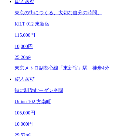
即入居可
東京の街につくる、大切な自分の時間。
KiLT 012 東新宿
115,000
円
10,000
円
25.26
m²
東京メトロ副都心線「東新宿」駅 徒歩4分
即入居可
街に馴染むモダン空間
Union 102 方南町
105,000
円
10,000
円
29.52
m²