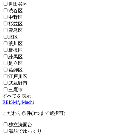
世田谷区
渋谷区
中野区
杉並区
豊島区
北区
荒川区
板橋区
練馬区
足立区
葛飾区
江戸川区
武蔵野市
三鷹市
すべてを表示
REISMなMachi
こだわり条件(3つまで選択可)
独立洗面台
湯船でゆっくり