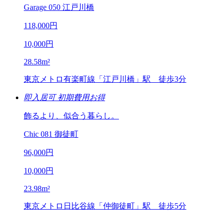
Garage 050 江戸川橋
118,000
円
10,000
円
28.58
m²
東京メトロ有楽町線「江戸川橋」駅 徒歩3分
即入居可
初期費用お得
飾るより、似合う暮らし。
Chic 081 御徒町
96,000
円
10,000
円
23.98
m²
東京メトロ日比谷線「仲御徒町」駅 徒歩5分