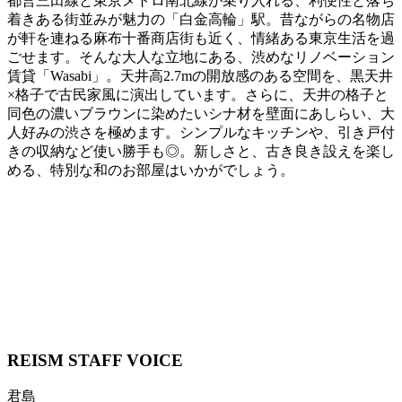
都営三田線と東京メトロ南北線が乗り入れる、利便性と落ち
着きある街並みが魅力の「白金高輪」駅。昔ながらの名物店
が軒を連ねる麻布十番商店街も近く、情緒ある東京生活を過
ごせます。そんな大人な立地にある、渋めなリノベーション
賃貸「Wasabi」。天井高2.7mの開放感のある空間を、黒天井
×格子で古民家風に演出しています。さらに、天井の格子と
同色の濃いブラウンに染めたいシナ材を壁面にあしらい、大
人好みの渋さを極めます。シンプルなキッチンや、引き戸付
きの収納など使い勝手も◎。新しさと、古き良き設えを楽し
める、特別な和のお部屋はいかがでしょう。
REISM STAFF
VOICE
君島