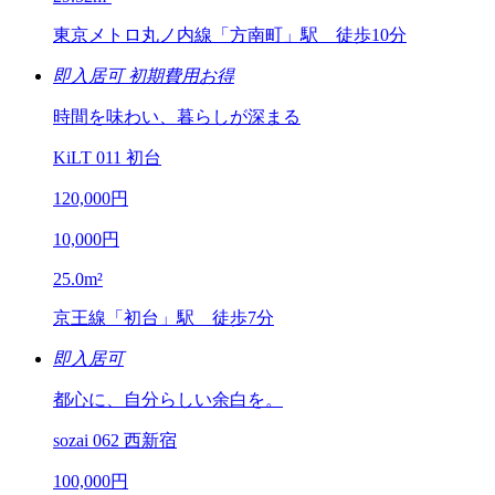
東京メトロ丸ノ内線「方南町」駅 徒歩10分
即入居可
初期費用お得
時間を味わい、暮らしが深まる
KiLT 011 初台
120,000
円
10,000
円
25.0
m²
京王線「初台」駅 徒歩7分
即入居可
都心に、自分らしい余白を。
sozai 062 西新宿
100,000
円