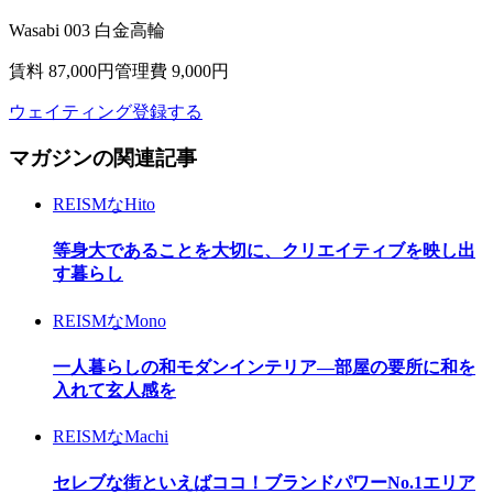
Wasabi 003 白金高輪
賃料 87,000
円
管理費 9,000円
ウェイティング登録する
マガジンの関連記事
REISMなHito
等身大であることを大切に、クリエイティブを映し出
す暮らし
REISMなMono
一人暮らしの和モダンインテリア―部屋の要所に和を
入れて玄人感を
REISMなMachi
セレブな街といえばココ！ブランドパワーNo.1エリア