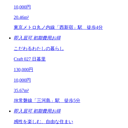
10,000
円
20.46
m²
東京メトロ丸ノ内線「西新宿」駅 徒歩4分
即入居可
初期費用お得
こだわるわたしの暮らし
Craft 027 日暮里
130,000
円
10,000
円
35.67
m²
JR常磐線「三河島」駅 徒歩5分
即入居可
初期費用お得
感性を楽しむ、自由な住まい