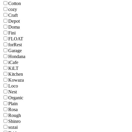
Cotton
cozy
Craft
Depot
Doma
Fini
FLOAT
forRest
Garage
Hondana
iCafe
KiLT
Kitchen
Kowaza
Loco
Nest
Organic
Plain
Rosa
Rough
Shinro
sozai