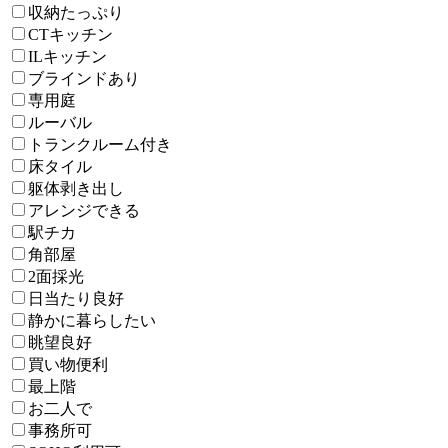
収納たっぷり
CTキッチン
ILキッチン
ブラインドあり
専用庭
ルーバル
トランクルーム付き
床タイル
躯体剥き出し
アレンジできる
駅チカ
角部屋
2面採光
日当たり良好
静かに暮らしたい
眺望良好
買い物便利
最上階
お二人で
事務所可