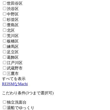
世田谷区
渋谷区
中野区
杉並区
豊島区
北区
荒川区
板橋区
練馬区
足立区
葛飾区
江戸川区
武蔵野市
三鷹市
すべてを表示
REISMなMachi
こだわり条件(3つまで選択可)
独立洗面台
湯船でゆっくり