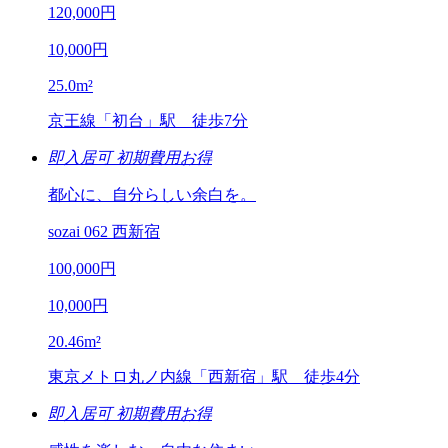
120,000
円
10,000
円
25.0
m²
京王線「初台」駅 徒歩7分
即入居可
初期費用お得
都心に、自分らしい余白を。
sozai 062 西新宿
100,000
円
10,000
円
20.46
m²
東京メトロ丸ノ内線「西新宿」駅 徒歩4分
即入居可
初期費用お得