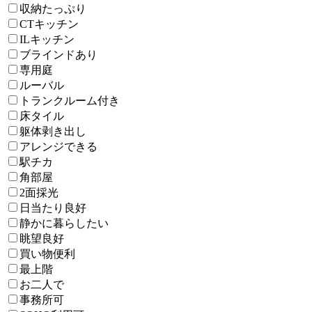
収納たっぷり
CTキッチン
ILキッチン
ブラインドあり
専用庭
ルーバル
トランクルーム付き
床タイル
躯体剥き出し
アレンジできる
駅チカ
角部屋
2面採光
日当たり良好
静かに暮らしたい
眺望良好
買い物便利
最上階
お二人で
事務所可