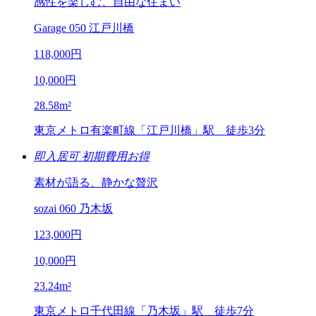
感性を楽しむ、自由な住まい
Garage 050 江戸川橋
118,000
円
10,000
円
28.58
m²
東京メトロ有楽町線「江戸川橋」駅 徒歩3分
即入居可
初期費用お得
素材が語る、静かな贅沢
sozai 060 乃木坂
123,000
円
10,000
円
23.24
m²
東京メトロ千代田線「乃木坂」駅 徒歩7分