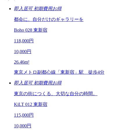
即入居可
初期費用お得
都会に、自分だけのギャラリーを
Boho 028 東新宿
118,000
円
10,000
円
26.46
m²
東京メトロ副都心線「東新宿」駅 徒歩4分
即入居可
初期費用お得
東京の街につくる、大切な自分の時間。
KiLT 012 東新宿
115,000
円
10,000
円