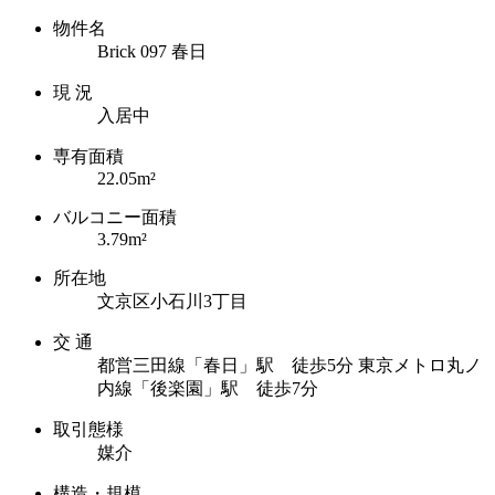
物件名
Brick 097 春日
現 況
入居中
専有面積
22.05m²
バルコニー面積
3.79m²
所在地
文京区小石川3丁目
交 通
都営三田線「春日」駅 徒歩5分
東京メトロ丸ノ
内線「後楽園」駅 徒歩7分
取引態様
媒介
構造・規模