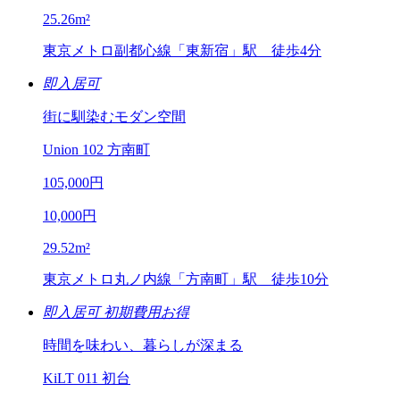
25.26
m²
東京メトロ副都心線「東新宿」駅 徒歩4分
即入居可
街に馴染むモダン空間
Union 102 方南町
105,000
円
10,000
円
29.52
m²
東京メトロ丸ノ内線「方南町」駅 徒歩10分
即入居可
初期費用お得
時間を味わい、暮らしが深まる
KiLT 011 初台