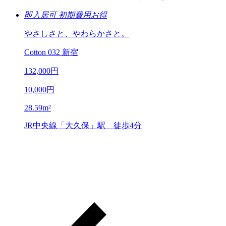
即入居可
初期費用お得
やさしさと、やわらかさと。
Cotton 032 新宿
132,000
円
10,000
円
28.59
m²
JR中央線「大久保」駅 徒歩4分