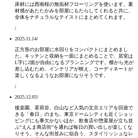
床材には西南桜の無垢材フローリングを使います。素
材感があたたかみを部屋にもたらしてくれると共に、
全体をナチュラルなテイストにまとめてくれます。
/
2025.11.14
/
正方形のお部屋に水回りをコンパクトにまとめまし
た。キッチンと収納を一面にまとめることで、居室は
L字に2面が自由になるプランニングです。横から光が
差し込むため、インテリアが映え、コーディネートが
楽しくなるようなお部屋になりそうです。
/
2025.12.05
/
後楽園、茗荷谷、白山など人気の文京エリアを回遊で
きる「春日」のまち。東京ドームシティも近くショッ
ピングにも事欠かないほか、飲食店や惣菜屋が立ち並
ぶ“えんま商店街”を通れば毎日の買い出しが楽しくな
りそう。そんな街並みに似合う、スタイリッシュなレ