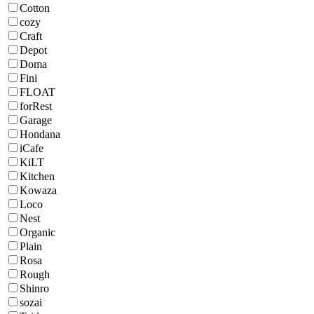
Cotton
cozy
Craft
Depot
Doma
Fini
FLOAT
forRest
Garage
Hondana
iCafe
KiLT
Kitchen
Kowaza
Loco
Nest
Organic
Plain
Rosa
Rough
Shinro
sozai