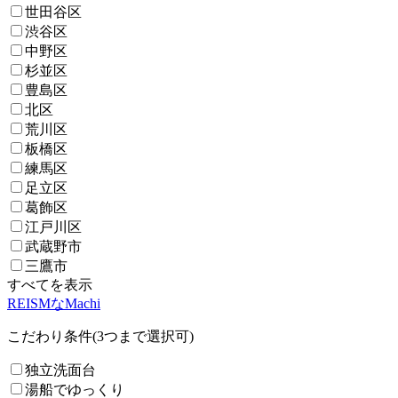
世田谷区
渋谷区
中野区
杉並区
豊島区
北区
荒川区
板橋区
練馬区
足立区
葛飾区
江戸川区
武蔵野市
三鷹市
すべてを表示
REISMなMachi
こだわり条件(3つまで選択可)
独立洗面台
湯船でゆっくり