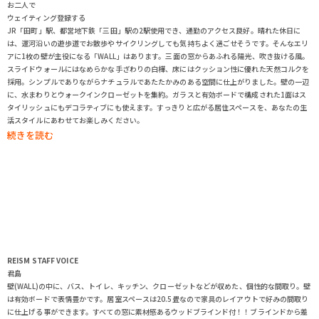
お二人で
ウェイティング登録する
JR「田町」駅、都営地下鉄「三田」駅の2駅使用でき、通勤のアクセス良好。晴れた休日に
は、運河沿いの遊歩道でお散歩やサイクリングしても気持ちよく過ごせそうです。そんなエリ
アに1枚の壁が主役になる「WALL」はあります。三面の窓からあふれる陽光、吹き抜ける風。
スライドウォールにはなめらかな手ざわりの白樺、床にはクッション性に優れた天然コルクを
採用。シンプルでありながらナチュラルであたたかみのある空間に仕上がりました。壁の一辺
に、水まわりとウォークインクローゼットを集約。ガラスと有効ボードで構成された1面はス
タイリッシュにもデコラティブにも使えます。すっきりと広がる居住スペースを、あなたの生
活スタイルにあわせてお楽しみください。
REISM STAFF
VOICE
君島
壁(WALL)の中に、バス、トイレ、キッチン、クローゼットなどが収めた、個性的な間取り。壁
は有効ボードで表情豊かです。居室スペースは20.5畳なので家具のレイアウトで好みの間取り
に仕上げる事ができます。すべての窓に素材感あるウッドブラインド付！！ブラインドから差