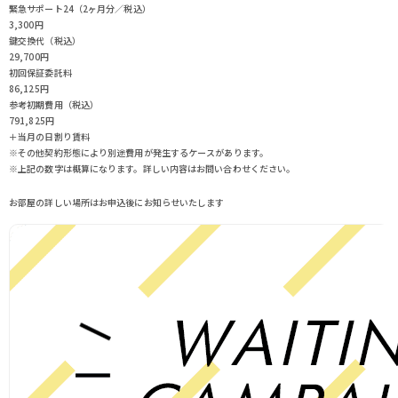
緊急サポート24（2ヶ月分／税込）
3,300円
鍵交換代（税込）
29,700円
初回保証委託料
86,125円
参考初期費用（税込）
791,825
円
＋当月の日割り賃料
※その他契約形態により別途費用が発生するケースがあります。
※上記の数字は概算になります。詳しい内容はお問い合わせください。
お部屋の詳しい場所はお申込後にお知らせいたします