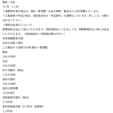
敷金・礼金
1ヶ月・1ヶ月
※事務所利用の場合は、賃料・管理費・礼金が課税、敷金は2ヵ月分頂戴いたします。
※入居者様が学生の場合、初回保証料の『学生割引』の適用もございます。詳しくは、お問い
合わせください。
《保証会社加入について》
提携保証会社にご加入いただきます。初回保証料につきましては、初期費用支払い時にお支払
いいただきます。（初回保証料＝月額賃料等の50％～）
参考初期費用 内訳
当月の日割り賃料
ご入居日から日割り計算(賃料＋管理費)
敷金
160,000円
礼金
160,000円
仲介手数料（税込）
176,000円
翌月の賃料
160,000円
翌月の管理費
10,000円
初回登録手数料（税込）
5,500円
家財保険相当額（2ヶ月分／非課税）
1,200円