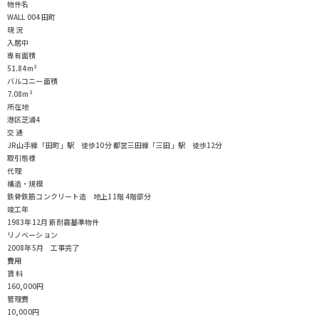
物件名
WALL 004 田町
現 況
入居中
専有面積
51.84m²
バルコニー面積
7.08m²
所在地
港区芝浦4
交 通
JR山手線「田町」駅 徒歩10分
都営三田線「三田」駅 徒歩12分
取引態様
代理
構造・規模
鉄骨鉄筋コンクリート造 地上11階 4階部分
竣工年
1983年12月 新耐震基準物件
リノベーション
2008年5月 工事完了
費用
賃 料
160,000円
管理費
10,000円