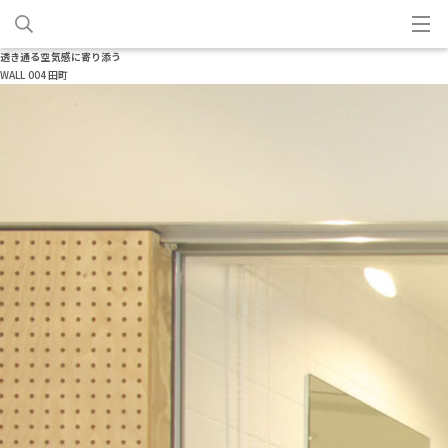
透き通る空気感に寄り添う
WALL 004 田町