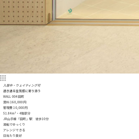
入居中・ウェイティング可
透き通る空気感に寄り添う
WALL 004 田町
賃料
160,000
円
管理費
10,000
円
51.84m²・4階部分
JR山手線「田町」駅 徒歩10分
湯船でゆっくり
アレンジできる
日当たり良好