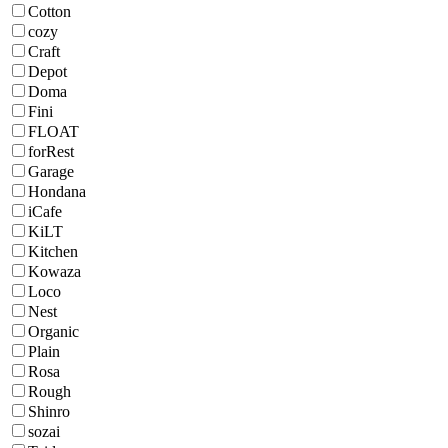
Cotton
cozy
Craft
Depot
Doma
Fini
FLOAT
forRest
Garage
Hondana
iCafe
KiLT
Kitchen
Kowaza
Loco
Nest
Organic
Plain
Rosa
Rough
Shinro
sozai