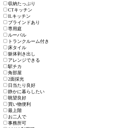
収納たっぷり
CTキッチン
ILキッチン
ブラインドあり
専用庭
ルーバル
トランクルーム付き
床タイル
躯体剥き出し
アレンジできる
駅チカ
角部屋
2面採光
日当たり良好
静かに暮らしたい
眺望良好
買い物便利
最上階
お二人で
事務所可