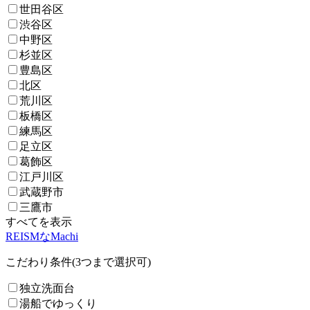
世田谷区
渋谷区
中野区
杉並区
豊島区
北区
荒川区
板橋区
練馬区
足立区
葛飾区
江戸川区
武蔵野市
三鷹市
すべてを表示
REISMなMachi
こだわり条件(3つまで選択可)
独立洗面台
湯船でゆっくり