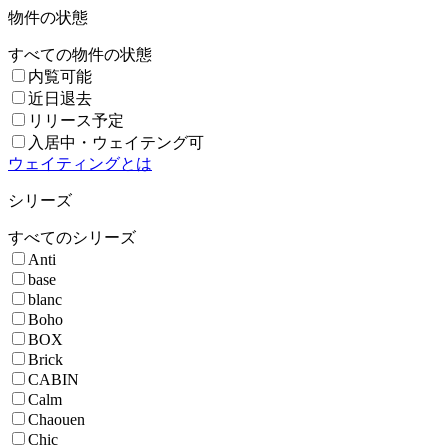
物件の状態
すべての物件の状態
内覧可能
近日退去
リリース予定
入居中・ウェイテング可
ウェイティングとは
シリーズ
すべてのシリーズ
Anti
base
blanc
Boho
BOX
Brick
CABIN
Calm
Chaouen
Chic