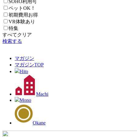
SOHO利用可
ペットOK！
初期費用お得
VR体験あり
特集
すべてクリア
検索する
マガジン
マガジン
TOP
Hito
Machi
Mono
Okane