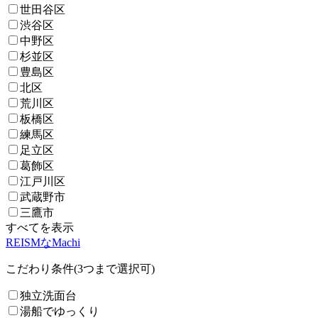
世田谷区
渋谷区
中野区
杉並区
豊島区
北区
荒川区
板橋区
練馬区
足立区
葛飾区
江戸川区
武蔵野市
三鷹市
すべてを表示
REISMなMachi
こだわり条件(3つまで選択可)
独立洗面台
湯船でゆっくり