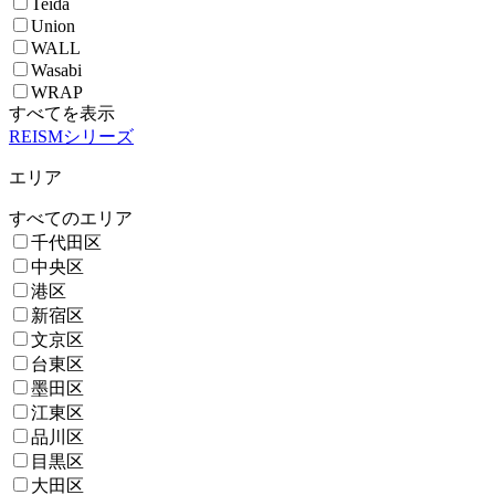
Teida
Union
WALL
Wasabi
WRAP
すべてを表示
REISMシリーズ
エリア
すべてのエリア
千代田区
中央区
港区
新宿区
文京区
台東区
墨田区
江東区
品川区
目黒区
大田区