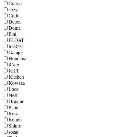
Cotton
cozy
Craft
Depot
Doma
Fini
FLOAT
forRest
Garage
Hondana
iCafe
KiLT
Kitchen
Kowaza
Loco
Nest
Organic
Plain
Rosa
Rough
Shinro
sozai