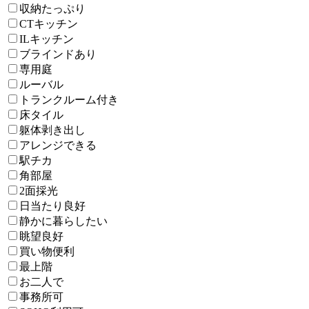
収納たっぷり
CTキッチン
ILキッチン
ブラインドあり
専用庭
ルーバル
トランクルーム付き
床タイル
躯体剥き出し
アレンジできる
駅チカ
角部屋
2面採光
日当たり良好
静かに暮らしたい
眺望良好
買い物便利
最上階
お二人で
事務所可