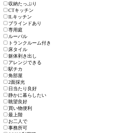
収納たっぷり
CTキッチン
ILキッチン
ブラインドあり
専用庭
ルーバル
トランクルーム付き
床タイル
躯体剥き出し
アレンジできる
駅チカ
角部屋
2面採光
日当たり良好
静かに暮らしたい
眺望良好
買い物便利
最上階
お二人で
事務所可