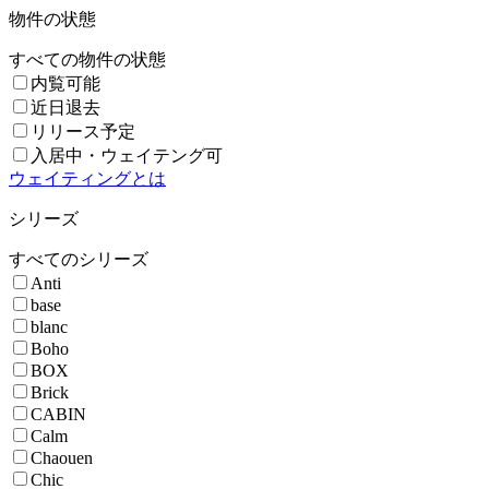
物件の状態
すべての物件の状態
内覧可能
近日退去
リリース予定
入居中・ウェイテング可
ウェイティングとは
シリーズ
すべてのシリーズ
Anti
base
blanc
Boho
BOX
Brick
CABIN
Calm
Chaouen
Chic