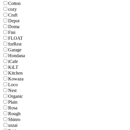
Cotton
cozy
Craft
Depot
Doma
Fini
FLOAT
forRest
Garage
Hondana
iCafe
KiLT
Kitchen
Kowaza
Loco
Nest
Organic
Plain
Rosa
Rough
Shinro
sozai