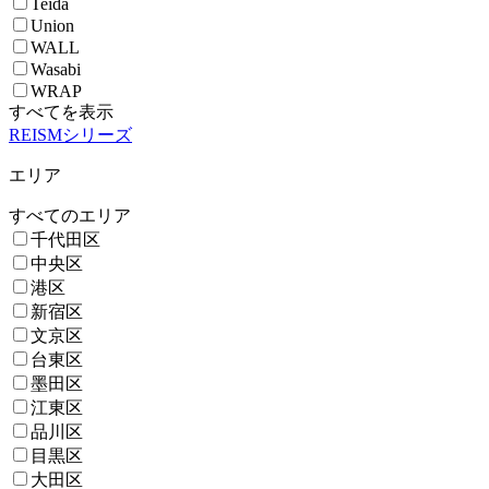
Teida
Union
WALL
Wasabi
WRAP
すべてを表示
REISMシリーズ
エリア
すべてのエリア
千代田区
中央区
港区
新宿区
文京区
台東区
墨田区
江東区
品川区
目黒区
大田区