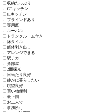
収納たっぷり
CTキッチン
ILキッチン
ブラインドあり
専用庭
ルーバル
トランクルーム付き
床タイル
躯体剥き出し
アレンジできる
駅チカ
角部屋
2面採光
日当たり良好
静かに暮らしたい
眺望良好
買い物便利
最上階
お二人で
事務所可