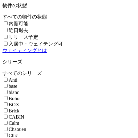
物件の状態
すべての物件の状態
内覧可能
近日退去
リリース予定
入居中・ウェイテング可
ウェイティングとは
シリーズ
すべてのシリーズ
Anti
base
blanc
Boho
BOX
Brick
CABIN
Calm
Chaouen
Chic