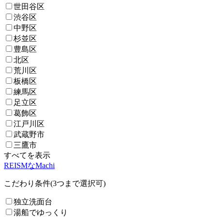
世田谷区
渋谷区
中野区
杉並区
豊島区
北区
荒川区
板橋区
練馬区
足立区
葛飾区
江戸川区
武蔵野市
三鷹市
すべてを表示
REISMなMachi
こだわり条件(3つまで選択可)
独立洗面台
湯船でゆっくり