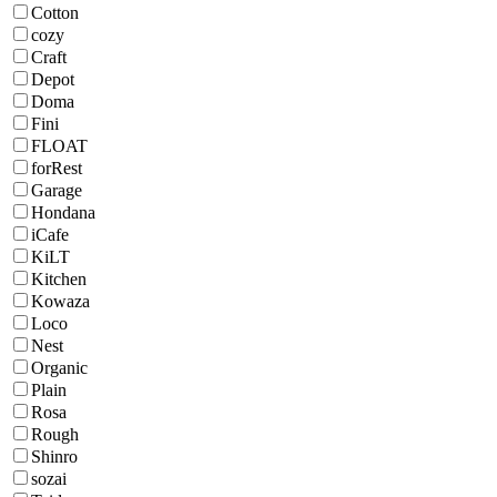
Cotton
cozy
Craft
Depot
Doma
Fini
FLOAT
forRest
Garage
Hondana
iCafe
KiLT
Kitchen
Kowaza
Loco
Nest
Organic
Plain
Rosa
Rough
Shinro
sozai