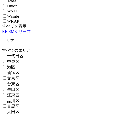
Teida
Union
WALL
Wasabi
WRAP
すべてを表示
REISMシリーズ
エリア
すべてのエリア
千代田区
中央区
港区
新宿区
文京区
台東区
墨田区
江東区
品川区
目黒区
大田区