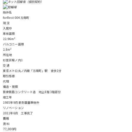
物件名
forRest 004 方南町
現 況
入居中
専有面積
22.96m²
バルコニー面積
2.8m²
所在地
杉並区堀ノ内1
交 通
東京メトロ丸ノ内線「方南町」駅 徒歩1分
取引態様
代理
構造・規模
鉄骨鉄筋コンクリート造 地上8階 3階部分
竣工年
1985年9月 新耐震基準物件
リノベーション
2011年6月 工事完了
費用
賃 料
77,000円