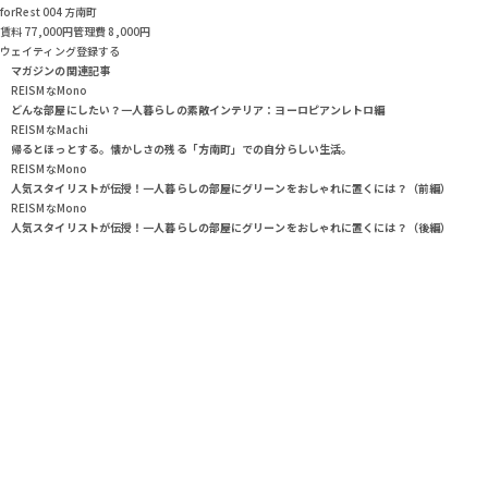
forRest 004 方南町
賃料 77,000
円
管理費 8,000円
ウェイティング登録する
マガジンの関連記事
REISMなMono
どんな部屋にしたい？一人暮らしの素敵インテリア：ヨーロピアンレトロ編
REISMなMachi
帰るとほっとする。懐かしさの残る「方南町」での自分らしい生活。
REISMなMono
人気スタイリストが伝授！一人暮らしの部屋にグリーンをおしゃれに置くには？（前編）
REISMなMono
人気スタイリストが伝授！一人暮らしの部屋にグリーンをおしゃれに置くには？（後編）