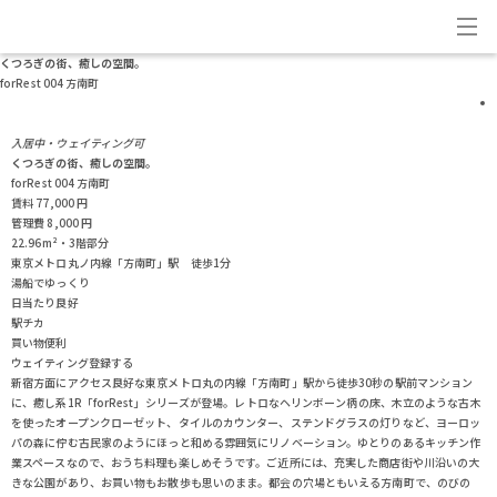
くつろぎの街、癒しの空間。
forRest 004 方南町
入居中・ウェイティング可
くつろぎの街、癒しの空間。
forRest 004 方南町
賃料
77,000
円
管理費
8,000
円
22.96m²・3階部分
東京メトロ丸ノ内線「方南町」駅 徒歩1分
湯船でゆっくり
日当たり良好
駅チカ
買い物便利
ウェイティング登録する
新宿方面にアクセス良好な東京メトロ丸の内線「方南町」駅から徒歩30秒の駅前マンション
に、癒し系1R「forRest」シリーズが登場。レトロなヘリンボーン柄の床、木立のような古木
を使ったオープンクローゼット、タイルのカウンター、ステンドグラスの灯りなど、ヨーロッ
パの森に佇む古民家のようにほっと和める雰囲気にリノベーション。ゆとりのあるキッチン作
業スペースなので、おうち料理も楽しめそうです。ご近所には、充実した商店街や川沿いの大
きな公園があり、お買い物もお散歩も思いのまま。都会の穴場ともいえる方南町で、のびの