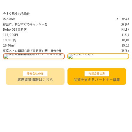
今すぐ見られる物件
即入居可
即入居
都会に、自分だけのギャラリーを
東京の
Boho 028 東新宿
KiLT 
118,000
円
115,00
10,000
円
10,000
26.46
m²
25.26
m
東京メトロ副都心線「東新宿」駅 徒歩4分
東京メ
仲介会社の方
内装会社の方
専用賃貸情報はこちら
品質を支えるパートナー募集
＼SNSで最新情報をチェック／
03-5458-7155
営業時間 9:00―19:00［水曜定休］