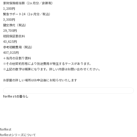
家財保険相当額（2ヶ月分／非課税）
1,200円
緊急サポート24（2ヶ月分／税込）
3,300円
鍵交換代（税込）
29,700円
初回保証委託料
43,625円
参考初期費用（税込）
407,025
円
＋当月の日割り賃料
※その他契約形態により別途費用が発生するケースがあります。
※上記の数字は概算になります。詳しい内容はお問い合わせください。
お部屋の詳しい場所はお申込後にお知らせいたします
forRestの暮らし
forRest
forRestシリーズについて