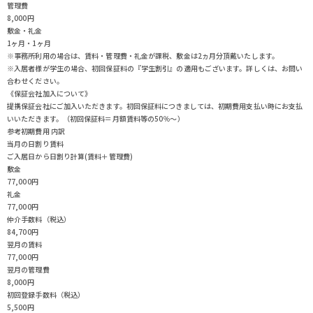
管理費
8,000円
敷金・礼金
1ヶ月・1ヶ月
※事務所利用の場合は、賃料・管理費・礼金が課税、敷金は2ヵ月分頂戴いたします。
※入居者様が学生の場合、初回保証料の『学生割引』の適用もございます。詳しくは、お問い
合わせください。
《保証会社加入について》
提携保証会社にご加入いただきます。初回保証料につきましては、初期費用支払い時にお支払
いいただきます。（初回保証料＝月額賃料等の50％～）
参考初期費用 内訳
当月の日割り賃料
ご入居日から日割り計算(賃料＋管理費)
敷金
77,000円
礼金
77,000円
仲介手数料（税込）
84,700円
翌月の賃料
77,000円
翌月の管理費
8,000円
初回登録手数料（税込）
5,500円