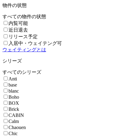
物件の状態
すべての物件の状態
内覧可能
近日退去
リリース予定
入居中・ウェイテング可
ウェイティングとは
シリーズ
すべてのシリーズ
Anti
base
blanc
Boho
BOX
Brick
CABIN
Calm
Chaouen
Chic