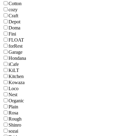
Cotton
cozy
Craft
Depot
Doma
Fini
FLOAT
forRest
Garage
Hondana
iCafe
KiLT
Kitchen
Kowaza
Loco
Nest
Organic
Plain
Rosa
Rough
Shinro
sozai