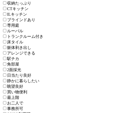
収納たっぷり
CTキッチン
ILキッチン
ブラインドあり
専用庭
ルーバル
トランクルーム付き
床タイル
躯体剥き出し
アレンジできる
駅チカ
角部屋
2面採光
日当たり良好
静かに暮らしたい
眺望良好
買い物便利
最上階
お二人で
事務所可