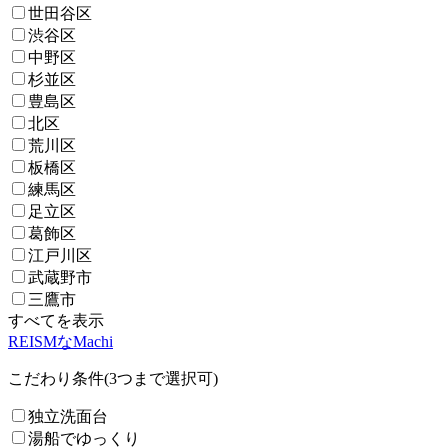
世田谷区
渋谷区
中野区
杉並区
豊島区
北区
荒川区
板橋区
練馬区
足立区
葛飾区
江戸川区
武蔵野市
三鷹市
すべてを表示
REISMなMachi
こだわり条件(3つまで選択可)
独立洗面台
湯船でゆっくり