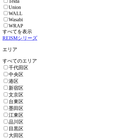
Teida
Union
WALL
Wasabi
WRAP
すべてを表示
REISMシリーズ
エリア
すべてのエリア
千代田区
中央区
港区
新宿区
文京区
台東区
墨田区
江東区
品川区
目黒区
大田区