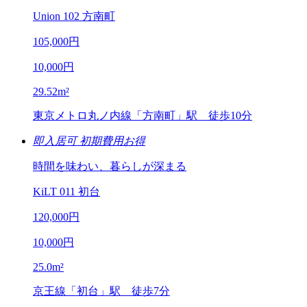
Union 102 方南町
105,000
円
10,000
円
29.52
m²
東京メトロ丸ノ内線「方南町」駅 徒歩10分
即入居可
初期費用お得
時間を味わい、暮らしが深まる
KiLT 011 初台
120,000
円
10,000
円
25.0
m²
京王線「初台」駅 徒歩7分