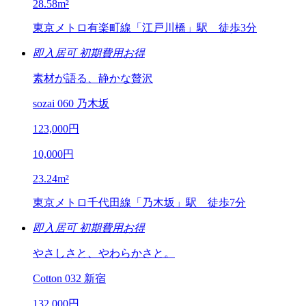
28.58
m²
東京メトロ有楽町線「江戸川橋」駅 徒歩3分
即入居可
初期費用お得
素材が語る、静かな贅沢
sozai 060 乃木坂
123,000
円
10,000
円
23.24
m²
東京メトロ千代田線「乃木坂」駅 徒歩7分
即入居可
初期費用お得
やさしさと、やわらかさと。
Cotton 032 新宿
132,000
円