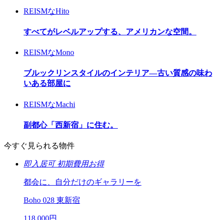
REISMなHito
すべてがレベルアップする、アメリカンな空間。
REISMなMono
ブルックリンスタイルのインテリア―古い質感の味わ
いある部屋に
REISMなMachi
副都心「西新宿」に住む。
今すぐ見られる物件
即入居可
初期費用お得
都会に、自分だけのギャラリーを
Boho 028 東新宿
118,000
円