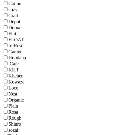
Cotton
cozy
Craft
Depot
Doma
Fini
FLOAT
forRest
Garage
Hondana
iCafe
KiLT
Kitchen
Kowaza
Loco
Nest
Organic
Plain
Rosa
Rough
Shinro
sozai