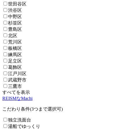
世田谷区
渋谷区
中野区
杉並区
豊島区
北区
荒川区
板橋区
練馬区
足立区
葛飾区
江戸川区
武蔵野市
三鷹市
すべてを表示
REISMなMachi
こだわり条件(3つまで選択可)
独立洗面台
湯船でゆっくり