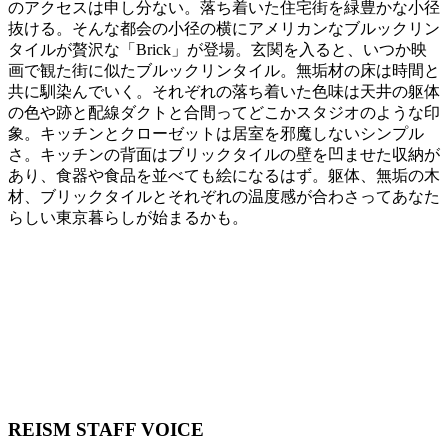
のアクセスは申し分ない。落ち着いた住宅街を緑豊かな小径
抜ける。そんな都会の小径の横にアメリカンなブルックリン
タイルが贅沢な「Brick」が登場。玄関を入ると、いつか映
画で観た街に似たブルックリンタイル。無垢材の床は時間と
共に馴染んでいく。それぞれの落ち着いた色味は天井の躯体
の色や跡と配線ダクトと合間ってどこかスタジオのような印
象。キッチンとクローゼットは居室を邪魔しないシンプル
さ。キッチンの背面はブリックタイルの壁を凹ませた収納が
あり、食器や食品を並べても絵になるはず。躯体、無垢の木
材、ブリックタイルとそれぞれの温度感が合わさってあなた
らしい東京暮らしが始まるかも。
REISM STAFF
VOICE