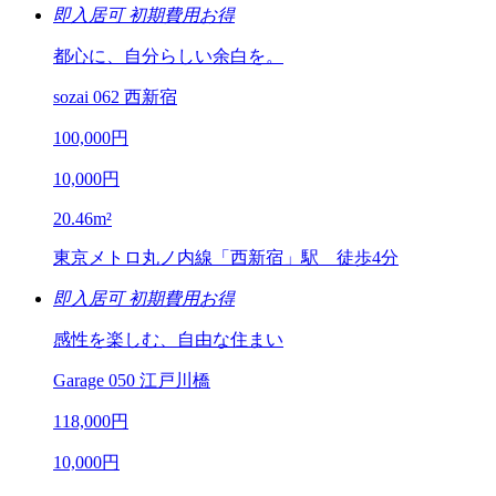
即入居可
初期費用お得
都心に、自分らしい余白を。
sozai 062 西新宿
100,000
円
10,000
円
20.46
m²
東京メトロ丸ノ内線「西新宿」駅 徒歩4分
即入居可
初期費用お得
感性を楽しむ、自由な住まい
Garage 050 江戸川橋
118,000
円
10,000
円