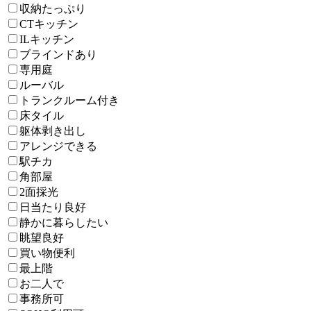
収納たっぷり
CTキッチン
ILキッチン
ブラインドあり
専用庭
ルーバル
トランクルーム付き
床タイル
躯体剥き出し
アレンジできる
駅チカ
角部屋
2面採光
日当たり良好
静かに暮らしたい
眺望良好
買い物便利
最上階
お二人で
事務所可