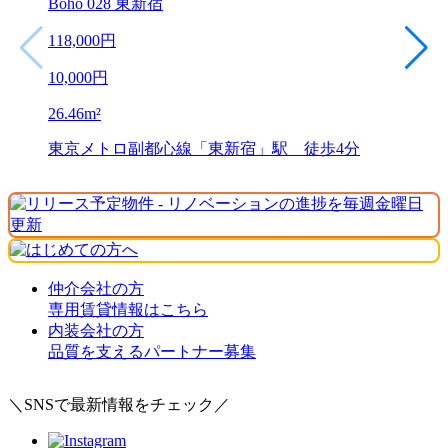
Boho 028 東新宿
118,000
円
10,000
円
26.46
m²
東京メトロ副都心線「東新宿」駅 徒歩4分
仲介会社の方
専用賃貸情報はこちら
内装会社の方
品質を支えるパートナー募集
＼SNSで最新情報をチェック／