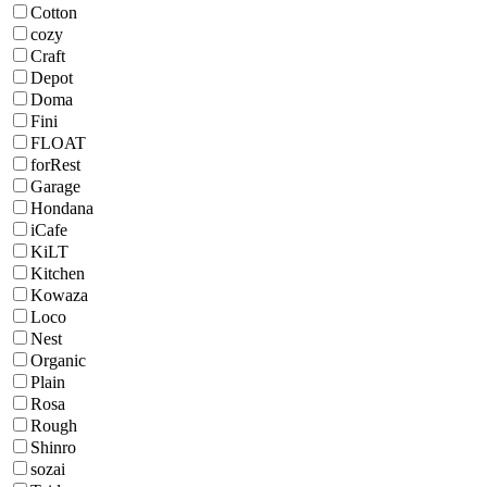
Cotton
cozy
Craft
Depot
Doma
Fini
FLOAT
forRest
Garage
Hondana
iCafe
KiLT
Kitchen
Kowaza
Loco
Nest
Organic
Plain
Rosa
Rough
Shinro
sozai