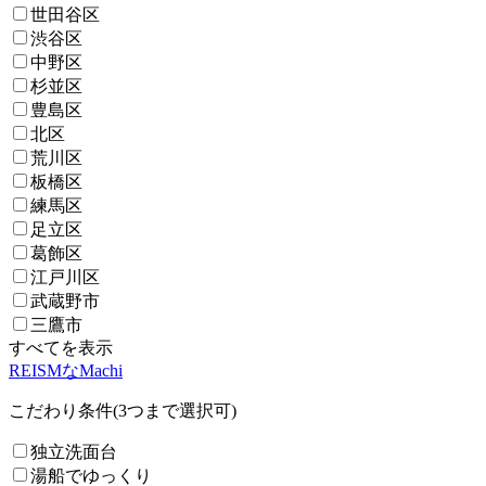
世田谷区
渋谷区
中野区
杉並区
豊島区
北区
荒川区
板橋区
練馬区
足立区
葛飾区
江戸川区
武蔵野市
三鷹市
すべてを表示
REISMなMachi
こだわり条件(3つまで選択可)
独立洗面台
湯船でゆっくり