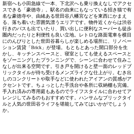
新宿へも小田急線で一本、下北沢へも乗り換えなしでアクセ
スできる「豪徳寺」。駅名の由来にもなっている招き猫で有
名な豪徳寺や、由緒ある世田谷八幡宮などを東西にかまえ
る、落ち着いた雰囲気漂うエリアです。物件近くからは渋谷
行きのバスも出ていたり、買い出しに便利なスーパーも徒歩
圏内だったりと利便性も良い立地。レトロな路面電車を横目
にのんびりとした世田谷暮らしが楽しめる場所に、リノベー
ション賃貸「Brick」が登場。もともとあった開口部分を生
かし、キッチンスペースと、寝室としても使えるスペースと
をゾーニングしたプランニングで、シーンに合わせて住みこ
なしが出来る空間です。引き戸を開けると壁一面のレッドブ
リックタイルが待ち受けるメンズライクな仕上がり。むき出
しのコンクリートや取手などに使われたアイアンの質感がア
クセントです。ちょっとした手洗台や各所に収納棚も完備。
手入れ済みの専用庭もあるのでライフスタイルに合わせてア
レンジしてみるのもおすすめです。ハンサムなブリックタイ
ルと人気の世田谷ライフを堪能してみてはいかがでしょう
か。