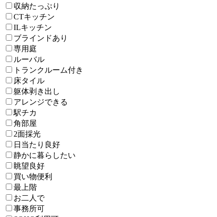
収納たっぷり
CTキッチン
ILキッチン
ブラインドあり
専用庭
ルーバル
トランクルーム付き
床タイル
躯体剥き出し
アレンジできる
駅チカ
角部屋
2面採光
日当たり良好
静かに暮らしたい
眺望良好
買い物便利
最上階
お二人で
事務所可