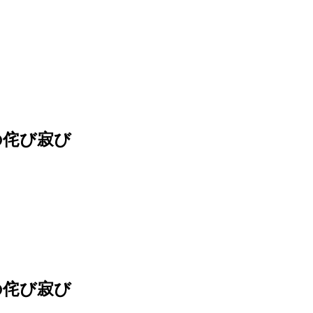
の侘び寂び
の侘び寂び