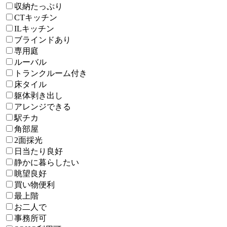
収納たっぷり
CTキッチン
ILキッチン
ブラインドあり
専用庭
ルーバル
トランクルーム付き
床タイル
躯体剥き出し
アレンジできる
駅チカ
角部屋
2面採光
日当たり良好
静かに暮らしたい
眺望良好
買い物便利
最上階
お二人で
事務所可