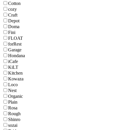
Cotton
cozy
Craft
Depot
Doma
Fini
FLOAT
forRest
Garage
Hondana
iCafe
KiLT
Kitchen
Kowaza
Loco
Nest
Organic
Plain
Rosa
Rough
Shinro
sozai