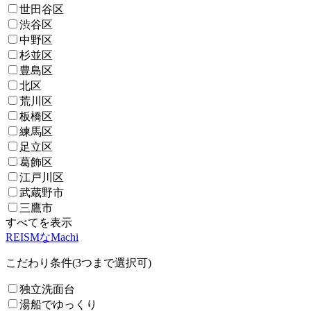
世田谷区
渋谷区
中野区
杉並区
豊島区
北区
荒川区
板橋区
練馬区
足立区
葛飾区
江戸川区
武蔵野市
三鷹市
すべてを表示
REISMなMachi
こだわり条件(3つまで選択可)
独立洗面台
湯船でゆっくり