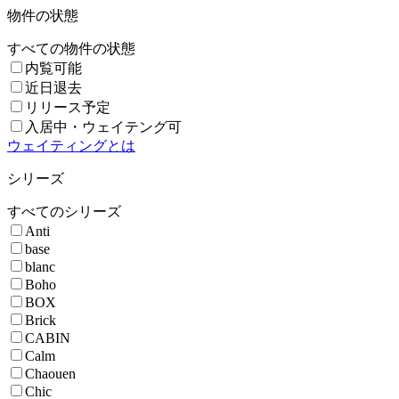
物件の状態
すべての物件の状態
内覧可能
近日退去
リリース予定
入居中・ウェイテング可
ウェイティングとは
シリーズ
すべてのシリーズ
Anti
base
blanc
Boho
BOX
Brick
CABIN
Calm
Chaouen
Chic