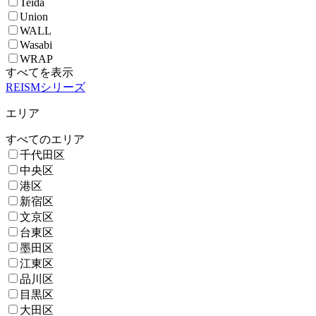
Teida
Union
WALL
Wasabi
WRAP
すべてを表示
REISMシリーズ
エリア
すべてのエリア
千代田区
中央区
港区
新宿区
文京区
台東区
墨田区
江東区
品川区
目黒区
大田区