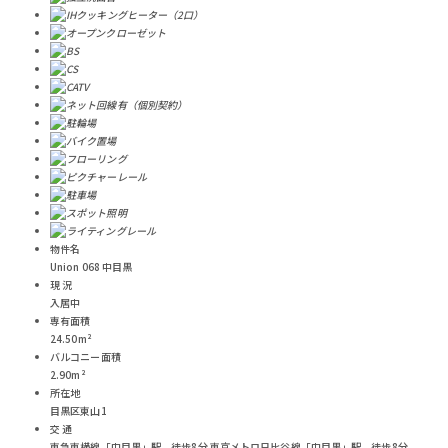
物件名
Union 068 中目黒
現 況
入居中
専有面積
24.50m²
バルコニー面積
2.90m²
所在地
目黒区東山1
交 通
東急東横線「中目黒」駅 徒歩8分
東京メトロ日比谷線「中目黒」駅 徒歩8分