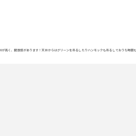
井が高く、開放感があります！天井からはグリーンを吊るしたりハンモックも吊るしておうち時間