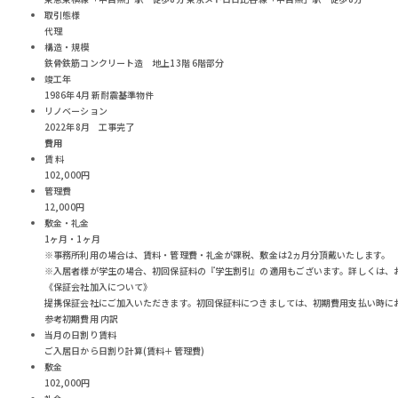
取引態様
代理
構造・規模
鉄骨鉄筋コンクリート造 地上13階 6階部分
竣工年
1986年4月 新耐震基準物件
リノベーション
2022年8月 工事完了
費用
賃 料
102,000円
管理費
12,000円
敷金・礼金
1ヶ月・1ヶ月
※事務所利用の場合は、賃料・管理費・礼金が課税、敷金は2ヵ月分頂戴いたします。
※入居者様が学生の場合、初回保証料の『学生割引』の適用もございます。詳しくは、
《保証会社加入について》
提携保証会社にご加入いただきます。初回保証料につきましては、初期費用支払い時に
参考初期費用 内訳
当月の日割り賃料
ご入居日から日割り計算(賃料＋管理費)
敷金
102,000円