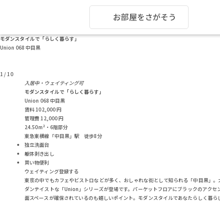
お部屋をさがそう
モダンスタイルで「らしく暮らす」
Union 068 中目黒
1
/
10
入居中・ウェイティング可
モダンスタイルで「らしく暮らす」
Union 068 中目黒
賃料
102,000
円
管理費
12,000
円
24.50m²・6階部分
東急東横線「中目黒」駅 徒歩8分
独立洗面台
躯体剥き出し
買い物便利
ウェイティング登録する
東京の中でもカフェやビストロなどが多く、おしゃれな街として知られる「中目黒」。
ダンテイストな「Union」シリーズが登場です。パーケットフロアにブラックのアク
面スペースが確保されているのも嬉しいポイント。モダンスタイルであなたらしく暮ら