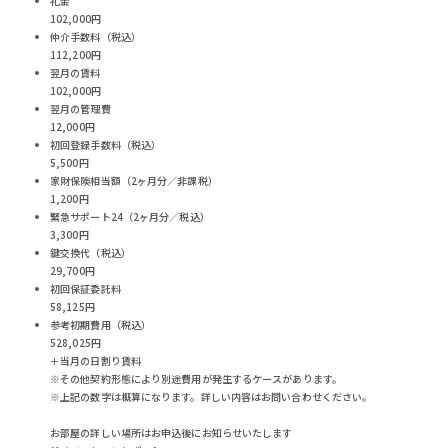
礼金
102,000円
仲介手数料（税込）
112,200円
翌月の賃料
102,000円
翌月の管理費
12,000円
初回登録手数料（税込）
5,500円
家財保険相当額（2ヶ月分／非課税）
1,200円
緊急サポート24（2ヶ月分／税込）
3,300円
鍵交換代（税込）
29,700円
初回保証委託料
58,125円
参考初期費用（税込）
528,025
円
＋当月の日割り賃料
※その他契約形態により別途費用が発生するケースがあります。
※上記の数字は概算になります。詳しい内容はお問い合わせください。
お部屋の詳しい場所はお申込後にお知らせいたします