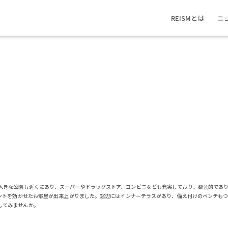
REISMとは
ニ
大きな公園も近くにあり、スーパーやドラッグストア、コンビニなども充実しており、都会的であ
セントを効かせたお部屋が出来上がりました。窓辺にはインナーテラスがあり、備え付けのベンチも
してみませんか。