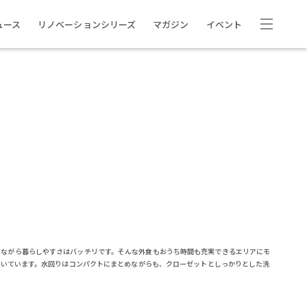
ュース
リノベーションシリーズ
マガジン
イベント
りながら暮らしやすさはバッチリです。そんな外食もおうち時間も充実できるエリアにモ
ついています。水回りはコンパクトにまとめながらも、クローゼットとしっかりとした洗