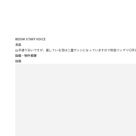
REISM STAFF
VOICE
君島
山手通り沿いですが、面している窓は二重サッシになっていますので防音バッチリ◎天
設備・物件概要
設備