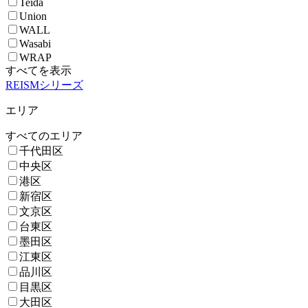
Teida
Union
WALL
Wasabi
WRAP
すべてを表示
REISMシリーズ
エリア
すべてのエリア
千代田区
中央区
港区
新宿区
文京区
台東区
墨田区
江東区
品川区
目黒区
大田区