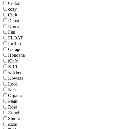
Cotton
cozy
Craft
Depot
Doma
Fini
FLOAT
forRest
Garage
Hondana
iCafe
KiLT
Kitchen
Kowaza
Loco
Nest
Organic
Plain
Rosa
Rough
Shinro
sozai