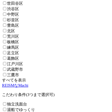
世田谷区
渋谷区
中野区
杉並区
豊島区
北区
荒川区
板橋区
練馬区
足立区
葛飾区
江戸川区
武蔵野市
三鷹市
すべてを表示
REISMなMachi
こだわり条件(3つまで選択可)
独立洗面台
湯船でゆっくり