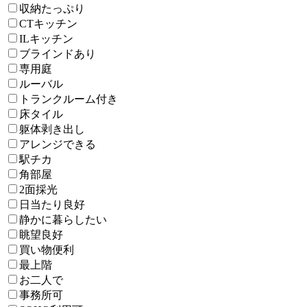
収納たっぷり
CTキッチン
ILキッチン
ブラインドあり
専用庭
ルーバル
トランクルーム付き
床タイル
躯体剥き出し
アレンジできる
駅チカ
角部屋
2面採光
日当たり良好
静かに暮らしたい
眺望良好
買い物便利
最上階
お二人で
事務所可