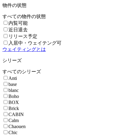
物件の状態
すべての物件の状態
内覧可能
近日退去
リリース予定
入居中・ウェイテング可
ウェイティングとは
シリーズ
すべてのシリーズ
Anti
base
blanc
Boho
BOX
Brick
CABIN
Calm
Chaouen
Chic