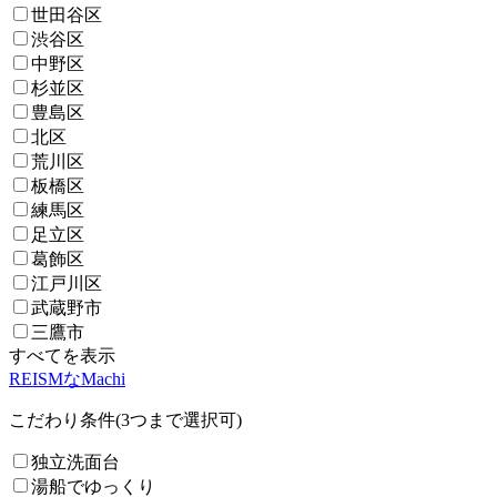
世田谷区
渋谷区
中野区
杉並区
豊島区
北区
荒川区
板橋区
練馬区
足立区
葛飾区
江戸川区
武蔵野市
三鷹市
すべてを表示
REISMなMachi
こだわり条件(3つまで選択可)
独立洗面台
湯船でゆっくり