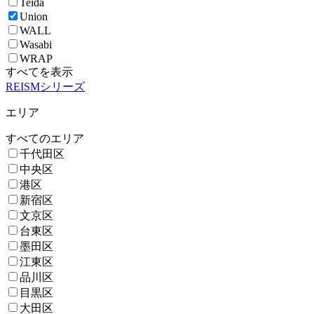
Teida
Union
WALL
Wasabi
WRAP
すべてを表示
REISMシリーズ
エリア
すべてのエリア
千代田区
中央区
港区
新宿区
文京区
台東区
墨田区
江東区
品川区
目黒区
大田区