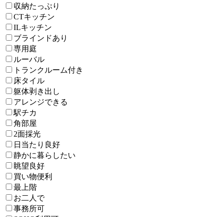
収納たっぷり
CTキッチン
ILキッチン
ブラインドあり
専用庭
ルーバル
トランクルーム付き
床タイル
躯体剥き出し
アレンジできる
駅チカ
角部屋
2面採光
日当たり良好
静かに暮らしたい
眺望良好
買い物便利
最上階
お二人で
事務所可