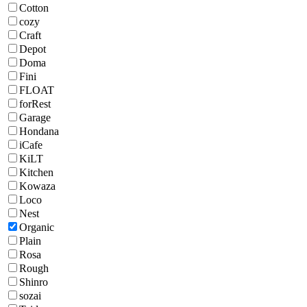
Cotton
cozy
Craft
Depot
Doma
Fini
FLOAT
forRest
Garage
Hondana
iCafe
KiLT
Kitchen
Kowaza
Loco
Nest
Organic
Plain
Rosa
Rough
Shinro
sozai