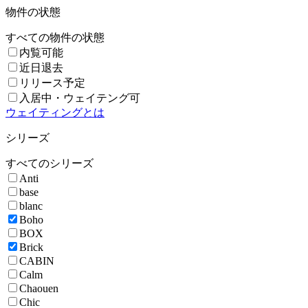
物件の状態
すべての物件の状態
内覧可能
近日退去
リリース予定
入居中・ウェイテング可
ウェイティングとは
シリーズ
すべてのシリーズ
Anti
base
blanc
Boho
BOX
Brick
CABIN
Calm
Chaouen
Chic