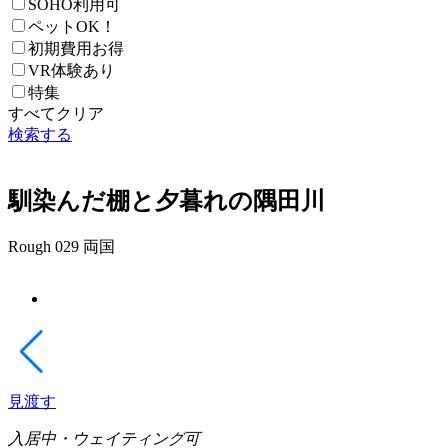
SOHO利用可
ペットOK！
初期費用お得
VR体験あり
特集
すべてクリア
検索する
馴染んだ棚と夕暮れの隅田川
Rough 029 両国
見渡す
入居中・ウェイティング可