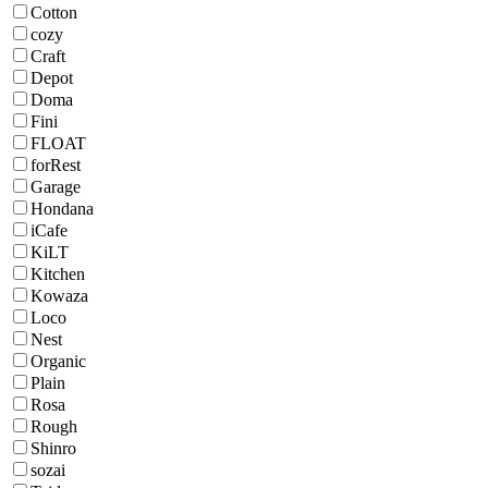
Cotton
cozy
Craft
Depot
Doma
Fini
FLOAT
forRest
Garage
Hondana
iCafe
KiLT
Kitchen
Kowaza
Loco
Nest
Organic
Plain
Rosa
Rough
Shinro
sozai