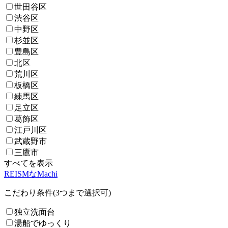
世田谷区
渋谷区
中野区
杉並区
豊島区
北区
荒川区
板橋区
練馬区
足立区
葛飾区
江戸川区
武蔵野市
三鷹市
すべてを表示
REISMなMachi
こだわり条件(3つまで選択可)
独立洗面台
湯船でゆっくり