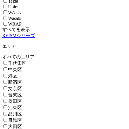
Teida
Union
WALL
Wasabi
WRAP
すべてを表示
REISMシリーズ
エリア
すべてのエリア
千代田区
中央区
港区
新宿区
文京区
台東区
墨田区
江東区
品川区
目黒区
大田区