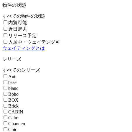
物件の状態
すべての物件の状態
内覧可能
近日退去
リリース予定
入居中・ウェイテング可
ウェイティングとは
シリーズ
すべてのシリーズ
Anti
base
blanc
Boho
BOX
Brick
CABIN
Calm
Chaouen
Chic