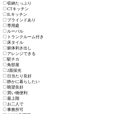
収納たっぷり
CTキッチン
ILキッチン
ブラインドあり
専用庭
ルーバル
トランクルーム付き
床タイル
躯体剥き出し
アレンジできる
駅チカ
角部屋
2面採光
日当たり良好
静かに暮らしたい
眺望良好
買い物便利
最上階
お二人で
事務所可