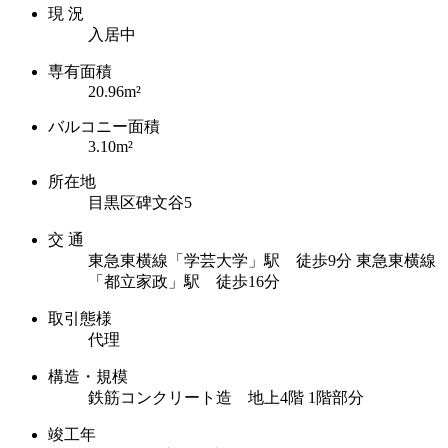
現 況
入居中
専有面積
20.96m²
バルコニー面積
3.10m²
所在地
目黒区碑文谷5
交 通
東急東横線「学芸大学」駅 徒歩9分
東急東横線
「都立家政」駅 徒歩16分
取引態様
代理
構造・規模
鉄筋コンクリート造 地上4階 1階部分
竣工年