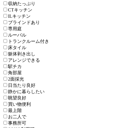
収納たっぷり
CTキッチン
ILキッチン
ブラインドあり
専用庭
ルーバル
トランクルーム付き
床タイル
躯体剥き出し
アレンジできる
駅チカ
角部屋
2面採光
日当たり良好
静かに暮らしたい
眺望良好
買い物便利
最上階
お二人で
事務所可