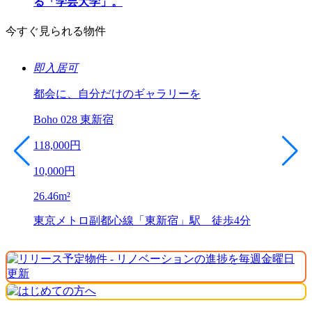
る「学芸大学」。
今すぐ見られる物件
即入居可
都会に、自分だけのギャラリーを
Boho 028 東新宿
118,000
円
10,000
円
26.46
m²
東京メトロ副都心線「東新宿」駅 徒歩4分