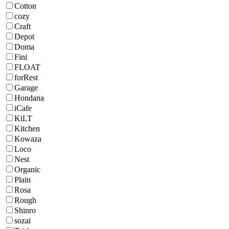
Cotton
cozy
Craft
Depot
Doma
Fini
FLOAT
forRest
Garage
Hondana
iCafe
KiLT
Kitchen
Kowaza
Loco
Nest
Organic
Plain
Rosa
Rough
Shinro
sozai