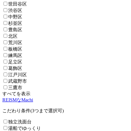
世田谷区
渋谷区
中野区
杉並区
豊島区
北区
荒川区
板橋区
練馬区
足立区
葛飾区
江戸川区
武蔵野市
三鷹市
すべてを表示
REISMなMachi
こだわり条件(3つまで選択可)
独立洗面台
湯船でゆっくり