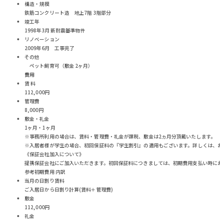
構造・規模
鉄筋コンクリート造 地上7階 3階部分
竣工年
1998年3月 新耐震基準物件
リノベーション
2009年6月 工事完了
その他
ペット飼育可（敷金 2ヶ月）
費用
賃 料
112,000円
管理費
8,000円
敷金・礼金
1ヶ月・1ヶ月
※事務所利用の場合は、賃料・管理費・礼金が課税、敷金は2ヵ月分頂戴いたします。
※入居者様が学生の場合、初回保証料の『学生割引』の適用もございます。詳しくは、
《保証会社加入について》
提携保証会社にご加入いただきます。初回保証料につきましては、初期費用支払い時に
参考初期費用 内訳
当月の日割り賃料
ご入居日から日割り計算(賃料＋管理費)
敷金
112,000円
礼金