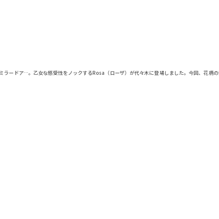
ブ、ミラードア…。乙女な感受性をノックするRosa（ローザ）が代々木に登場しました。今回、花