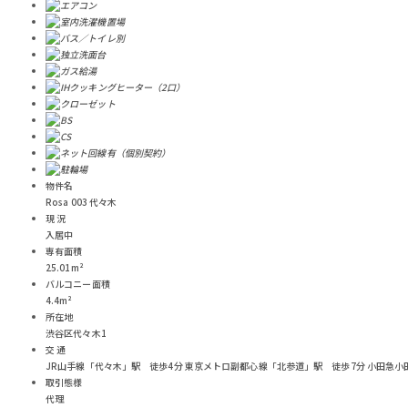
物件名
Rosa 003 代々木
現 況
入居中
専有面積
25.01m²
バルコニー面積
4.4m²
所在地
渋谷区代々木1
交 通
JR山手線「代々木」駅 徒歩4分
東京メトロ副都心線「北参道」駅 徒歩7分
小田急小
取引態様
代理