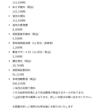
112,000円
仲介手数料（税込）
123,200円
翌月の賃料
112,000円
翌月の管理費
8,000円
初回登録手数料（税込）
5,500円
家財保険相当額（2ヶ月分／非課税）
1,200円
緊急サポート24（2ヶ月分／税込）
3,300円
鍵交換代（税込）
29,700円
初回保証委託料
61,125円
参考初期費用（税込）
568,025
円
＋当月の日割り賃料
※その他契約形態により別途費用が発生するケースがあります。
※上記の数字は概算になります。詳しい内容はお問い合わせください。
お部屋の詳しい場所はお申込後にお知らせいたします