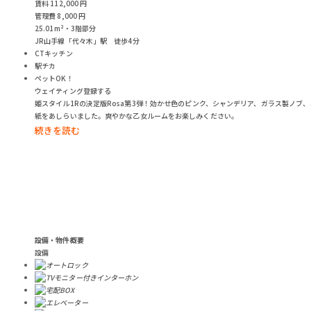
賃料
112,000
円
管理費
8,000
円
25.01m²・3階部分
JR山手線「代々木」駅 徒歩4分
CTキッチン
駅チカ
ペットOK！
ウェイティング登録する
姫スタイル1Rの決定版Rosa第3弾！効かせ色のピンク、シャンデリア、ガラス製ノ
紙をあしらいました。爽やかな乙女ルームをお楽しみください。
設備・物件概要
設備