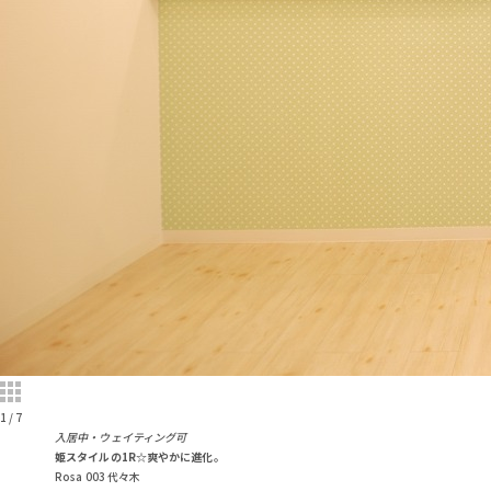
1
/
7
入居中・ウェイティング可
姫スタイルの1R☆爽やかに進化。
Rosa 003 代々木