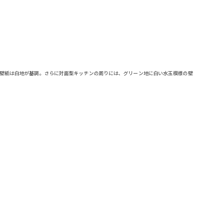
柄の壁紙は白地が基調。さらに対面型キッチンの周りには、グリーン地に白い水玉模様の壁