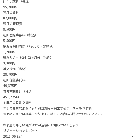
仲介手数料（税込）
95,700円
翌月の賃料
87,000円
翌月の管理費
9,500円
初回登録手数料（税込）
5,500円
家財保険相当額（2ヶ月分／非課税）
1,200円
緊急サポート24（2ヶ月分／税込）
3,300円
鍵交換代（税込）
29,700円
初回保証委託料
49,375円
参考初期費用（税込）
455,275
円
＋当月の日割り賃料
※その他契約形態により別途費用が発生するケースがあります。
※上記の数字は概算になります。詳しい内容はお問い合わせください。
お部屋の詳しい場所はお申込後にお知らせいたします
リノベーションレポート
2021.06.25
/
2