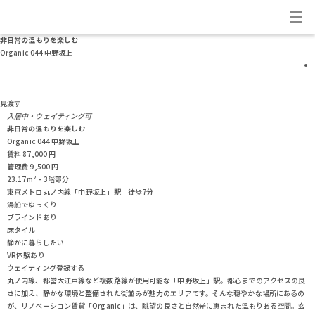
非日常の温もりを楽しむ
Organic 044 中野坂上
見渡す
入居中・ウェイティング可
非日常の温もりを楽しむ
Organic 044 中野坂上
賃料
87,000
円
管理費
9,500
円
23.17m²・3階部分
東京メトロ丸ノ内線「中野坂上」駅 徒歩7分
湯船でゆっくり
ブラインドあり
床タイル
静かに暮らしたい
VR体験あり
ウェイティング登録する
丸ノ内線、都営大江戸線など複数路線が使用可能な「中野坂上」駅。都心までのアクセスの良
さに加え、静かな環境と整備された街並みが魅力のエリアです。そんな穏やかな場所にあるの
が、リノベーション賃貸「Organic」は、眺望の良さと自然光に恵まれた温もりある空間。玄