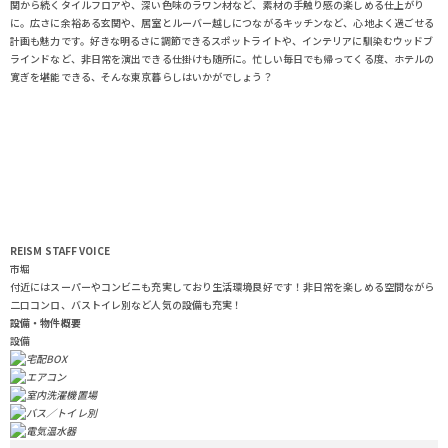
関から続くタイルフロアや、深い色味のラワン材など、素材の手触り感の楽しめる仕上がり
に。広さに余裕ある玄関や、居室とルーバー越しにつながるキッチンなど、心地よく過ごせる
計画も魅力です。好きな明るさに調節できるスポットライトや、インテリアに馴染むウッドブ
ラインドなど、非日常を演出できる仕掛けも随所に。忙しい毎日でも帰ってくる度、ホテルの
寛ぎを堪能できる、そんな東京暮らしはいかがでしょう？
REISM STAFF
VOICE
市堀
付近にはスーパーやコンビニも充実しており生活環境良好です！非日常を楽しめる空間ながら
二口コンロ、バストイレ別など人気の設備も充実！
設備・物件概要
設備