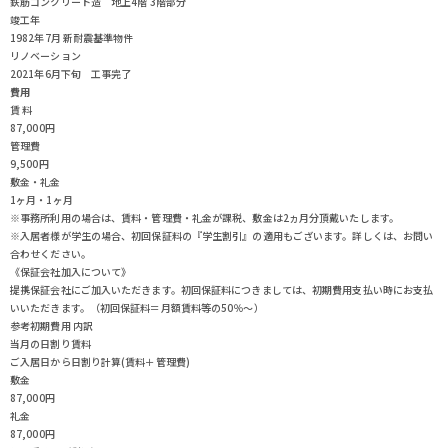
鉄筋コンクリート造 地上4階 3階部分
竣工年
1982年7月 新耐震基準物件
リノベーション
2021年6月下旬 工事完了
費用
賃 料
87,000円
管理費
9,500円
敷金・礼金
1ヶ月・1ヶ月
※事務所利用の場合は、賃料・管理費・礼金が課税、敷金は2ヵ月分頂戴いたします。
※入居者様が学生の場合、初回保証料の『学生割引』の適用もございます。詳しくは、お問い
合わせください。
《保証会社加入について》
提携保証会社にご加入いただきます。初回保証料につきましては、初期費用支払い時にお支払
いいただきます。（初回保証料＝月額賃料等の50％～）
参考初期費用 内訳
当月の日割り賃料
ご入居日から日割り計算(賃料＋管理費)
敷金
87,000円
礼金
87,000円