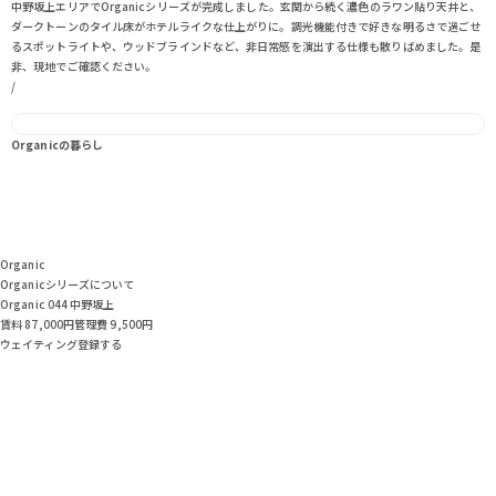
中野坂上エリアでOrganicシリーズが完成しました。玄関から続く濃色のラワン貼り天井と、
ダークトーンのタイル床がホテルライクな仕上がりに。調光機能付きで好きな明るさで過ごせ
るスポットライトや、ウッドブラインドなど、非日常感を演出する仕様も散りばめました。是
非、現地でご確認ください。
/
/
Organicの暮らし
Organic
Organicシリーズについて
Organic 044 中野坂上
賃料 87,000
円
管理費 9,500円
ウェイティング登録する