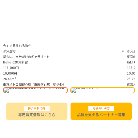
今すぐ見られる物件
即入居可
即入居
都会に、自分だけのギャラリーを
東京の
Boho 028 東新宿
KiLT 
118,000
円
115,00
10,000
円
10,000
26.46
m²
25.26
m
東京メトロ副都心線「東新宿」駅 徒歩4分
東京メ
仲介会社の方
内装会社の方
専用賃貸情報はこちら
品質を支えるパートナー募集
＼SNSで最新情報をチェック／