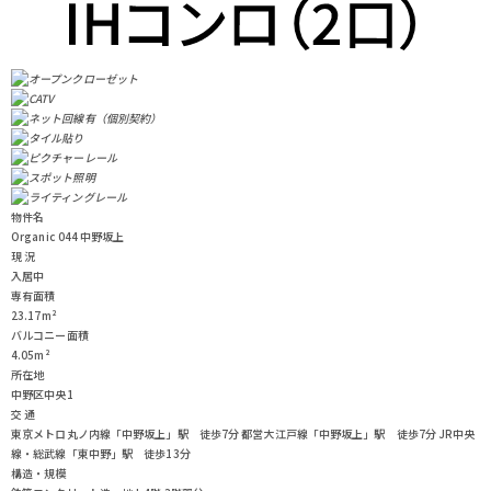
物件名
Organic 044 中野坂上
現 況
入居中
専有面積
23.17m²
バルコニー面積
4.05m²
所在地
中野区中央1
交 通
東京メトロ丸ノ内線「中野坂上」駅 徒歩7分
都営大江戸線「中野坂上」駅 徒歩7分
JR中央
線・総武線「東中野」駅 徒歩13分
構造・規模