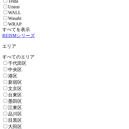
Teida
Union
WALL
Wasabi
WRAP
すべてを表示
REISMシリーズ
エリア
すべてのエリア
千代田区
中央区
港区
新宿区
文京区
台東区
墨田区
江東区
品川区
目黒区
大田区