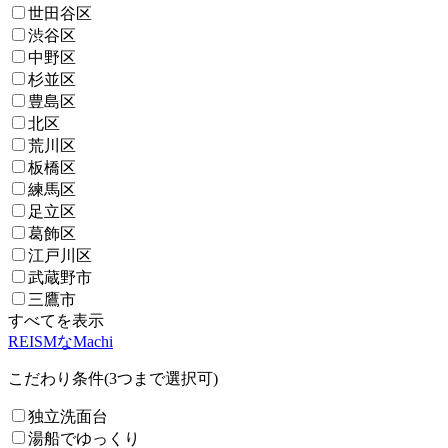
世田谷区
渋谷区
中野区
杉並区
豊島区
北区
荒川区
板橋区
練馬区
足立区
葛飾区
江戸川区
武蔵野市
三鷹市
すべてを表示
REISMなMachi
こだわり条件(3つまで選択可)
独立洗面台
湯船でゆっくり