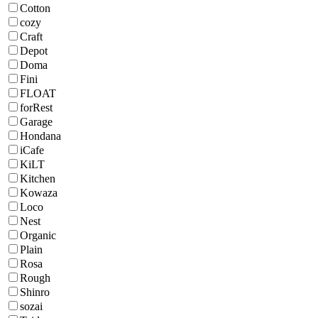
Cotton
cozy
Craft
Depot
Doma
Fini
FLOAT
forRest
Garage
Hondana
iCafe
KiLT
Kitchen
Kowaza
Loco
Nest
Organic
Plain
Rosa
Rough
Shinro
sozai