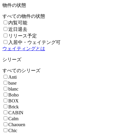
物件の状態
すべての物件の状態
内覧可能
近日退去
リリース予定
入居中・ウェイテング可
ウェイティングとは
シリーズ
すべてのシリーズ
Anti
base
blanc
Boho
BOX
Brick
CABIN
Calm
Chaouen
Chic