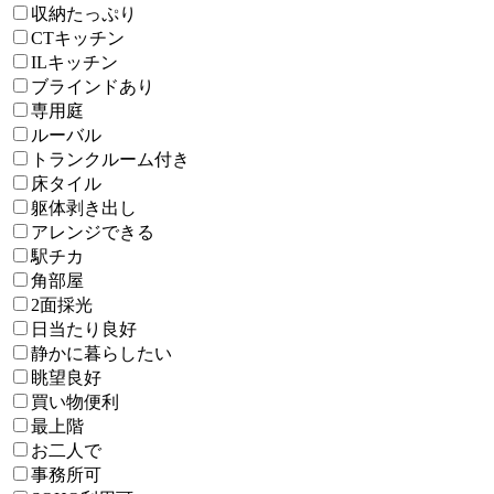
収納たっぷり
CTキッチン
ILキッチン
ブラインドあり
専用庭
ルーバル
トランクルーム付き
床タイル
躯体剥き出し
アレンジできる
駅チカ
角部屋
2面採光
日当たり良好
静かに暮らしたい
眺望良好
買い物便利
最上階
お二人で
事務所可