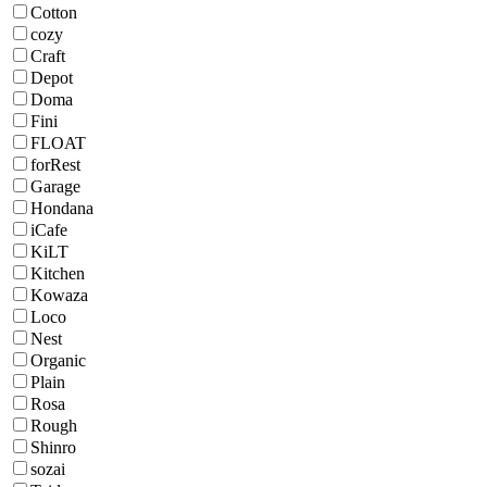
Cotton
cozy
Craft
Depot
Doma
Fini
FLOAT
forRest
Garage
Hondana
iCafe
KiLT
Kitchen
Kowaza
Loco
Nest
Organic
Plain
Rosa
Rough
Shinro
sozai