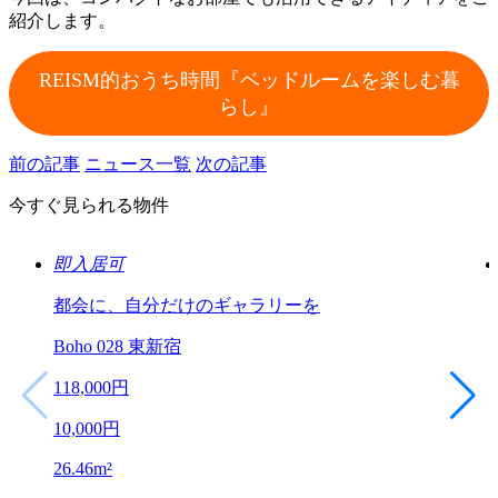
紹介します。
REISM的おうち時間『ベッドルームを楽しむ暮
らし』
前の記事
ニュース一覧
次の記事
今すぐ見られる物件
即入居可
都会に、自分だけのギャラリーを
Boho 028 東新宿
118,000
円
10,000
円
26.46
m²