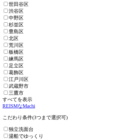
世田谷区
渋谷区
中野区
杉並区
豊島区
北区
荒川区
板橋区
練馬区
足立区
葛飾区
江戸川区
武蔵野市
三鷹市
すべてを表示
REISMなMachi
こだわり条件(3つまで選択可)
独立洗面台
湯船でゆっくり