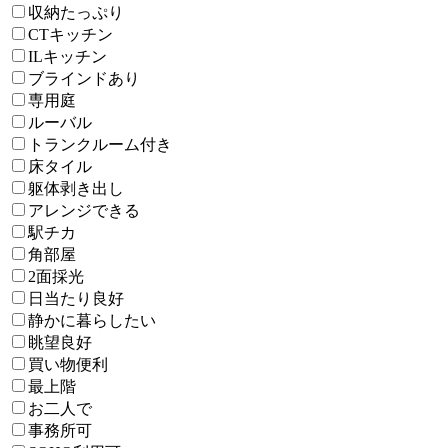
収納たっぷり
CTキッチン
ILキッチン
ブラインドあり
専用庭
ルーバル
トランクルーム付き
床タイル
躯体剥き出し
アレンジできる
駅チカ
角部屋
2面採光
日当たり良好
静かに暮らしたい
眺望良好
買い物便利
最上階
お二人で
事務所可