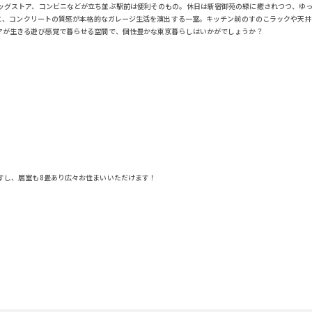
ッグストア、コンビニなどが立ち並ぶ駅前は便利そのもの。休日は新宿御苑の緑に癒されつつ、ゆっ
床と、コンクリートの質感が本格的なガレージ生活を演出する一室。キッチン前のすのこラックや天
アが生きる遊び感覚で暮らせる空間で、個性豊かな東京暮らしはいかがでしょうか？
すし、居室も8畳あり広々お住まいいただけます！