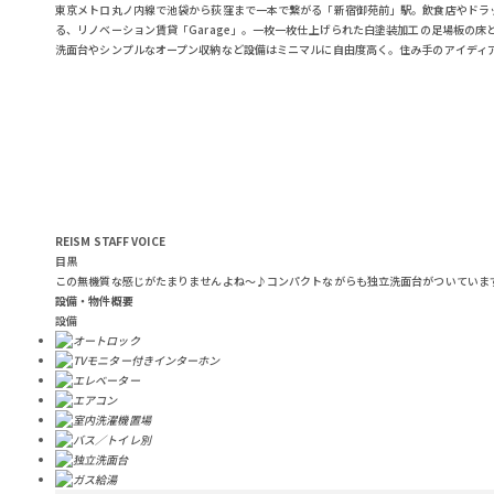
東京メトロ丸ノ内線で池袋から荻窪まで一本で繋がる「新宿御苑前」駅。飲食店やドラ
る、リノベーション賃貸「Garage」。一枚一枚仕上げられた白塗装加工の足場板の
洗面台やシンプルなオープン収納など設備はミニマルに自由度高く。住み手のアイディ
REISM STAFF
VOICE
目黒
この無機質な感じがたまりませんよね～♪コンパクトながらも独立洗面台がついていま
設備・物件概要
設備