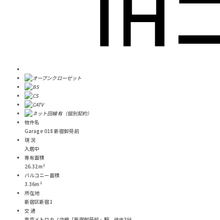
物件名
Garage 018 新宿御苑前
現 況
入居中
専有面積
26.32m²
バルコニー面積
3.36m²
所在地
新宿区新宿1
交 通
東京メトロ丸ノ内線「新宿御苑前」駅 徒歩3分