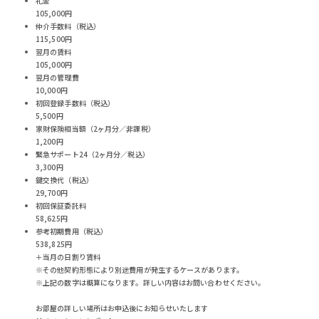
礼金
105,000円
仲介手数料（税込）
115,500円
翌月の賃料
105,000円
翌月の管理費
10,000円
初回登録手数料（税込）
5,500円
家財保険相当額（2ヶ月分／非課税）
1,200円
緊急サポート24（2ヶ月分／税込）
3,300円
鍵交換代（税込）
29,700円
初回保証委託料
58,625円
参考初期費用（税込）
538,825
円
＋当月の日割り賃料
※その他契約形態により別途費用が発生するケースがあります。
※上記の数字は概算になります。詳しい内容はお問い合わせください。
お部屋の詳しい場所はお申込後にお知らせいたします