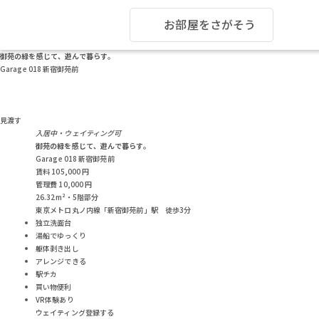
お部屋をさがそう
御苑の緑を感じて、遊んで暮らす。
Garage 018 新宿御苑前
見渡す
入居中・ウェイティング可
御苑の緑を感じて、遊んで暮らす。
Garage 018 新宿御苑前
賃料
105,000
円
管理費
10,000
円
26.32m²・5階部分
東京メトロ丸ノ内線「新宿御苑前」駅 徒歩3分
独立洗面台
湯船でゆっくり
躯体剥き出し
アレンジできる
駅チカ
買い物便利
VR体験あり
ウェイティング登録する