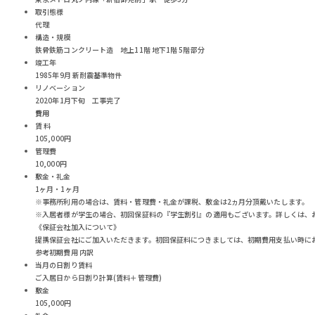
取引態様
代理
構造・規模
鉄骨鉄筋コンクリート造 地上11階 地下1階 5階部分
竣工年
1985年9月 新耐震基準物件
リノベーション
2020年1月下旬 工事完了
費用
賃 料
105,000円
管理費
10,000円
敷金・礼金
1ヶ月・1ヶ月
※事務所利用の場合は、賃料・管理費・礼金が課税、敷金は2ヵ月分頂戴いたします。
※入居者様が学生の場合、初回保証料の『学生割引』の適用もございます。詳しくは、
《保証会社加入について》
提携保証会社にご加入いただきます。初回保証料につきましては、初期費用支払い時に
参考初期費用 内訳
当月の日割り賃料
ご入居日から日割り計算(賃料＋管理費)
敷金
105,000円