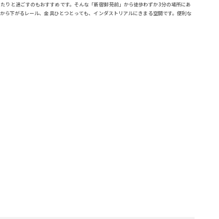
たりと過ごすのもおすすめです。そんな「新宿御苑前」から徒歩わずか3分の場所にあ
井から下がるレール、金具ひとつとっても、インダストリアルにきまる空間です。便利な