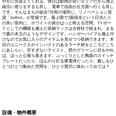
やかに出迎えてくれる。休日は駅間が近いエリアだから池上
線沿い巡りをするも良し、電車で自由が丘方面へ行くも良し
です。そんなまちの徒歩7分程の場所に、リノベーション賃
貸「forRest」が登場です。最上階で3面採光という日当たり
の良い室内に、ホワイトの床がぱっと映える空間。TVボー
ドとしての機能も備えた収納ラックは古材柱で組まれ、まる
で森の木立のようなデザインです。ハンガーパイプも備え付
けなのでお気に入りのアイテムを見せつつ収納できます。木
目のユニークさがインパクトのあるラーチ材をところどころ
にあしらい、甘すぎないテイスト。壁のグリーンに目をやれ
ば、ほっと心落ち着きます。ぷっくりとした陶器のスイッチ
プレートだったり、ほんのり灯る裸電球だったり、癒しをひ
とつひとつ集めた空間を、ひとり贅沢に味わってみては？
設備・物件概要