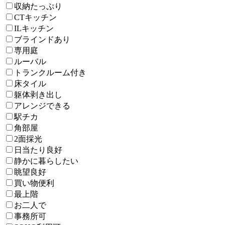
収納たっぷり
CTキッチン
ILキッチン
ブラインドあり
専用庭
ルーバル
トランクルーム付き
床タイル
躯体剥き出し
アレンジできる
駅チカ
角部屋
2面採光
日当たり良好
静かに暮らしたい
眺望良好
買い物便利
最上階
お二人で
事務所可