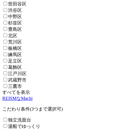
世田谷区
渋谷区
中野区
杉並区
豊島区
北区
荒川区
板橋区
練馬区
足立区
葛飾区
江戸川区
武蔵野市
三鷹市
すべてを表示
REISMなMachi
こだわり条件(3つまで選択可)
独立洗面台
湯船でゆっくり