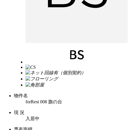
物件名
forRest 008 旗の台
現 況
入居中
専有面積