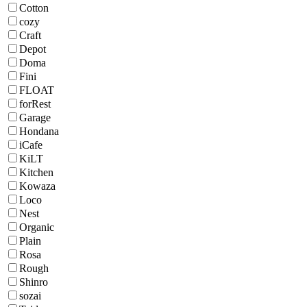
Cotton
cozy
Craft
Depot
Doma
Fini
FLOAT
forRest
Garage
Hondana
iCafe
KiLT
Kitchen
Kowaza
Loco
Nest
Organic
Plain
Rosa
Rough
Shinro
sozai