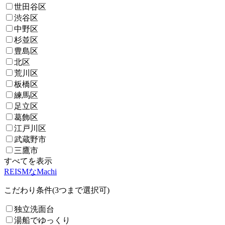
世田谷区
渋谷区
中野区
杉並区
豊島区
北区
荒川区
板橋区
練馬区
足立区
葛飾区
江戸川区
武蔵野市
三鷹市
すべてを表示
REISMなMachi
こだわり条件(3つまで選択可)
独立洗面台
湯船でゆっくり