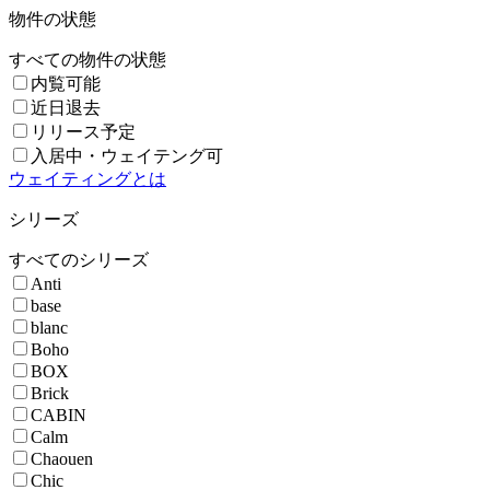
物件の状態
すべての物件の状態
内覧可能
近日退去
リリース予定
入居中・ウェイテング可
ウェイティングとは
シリーズ
すべてのシリーズ
Anti
base
blanc
Boho
BOX
Brick
CABIN
Calm
Chaouen
Chic