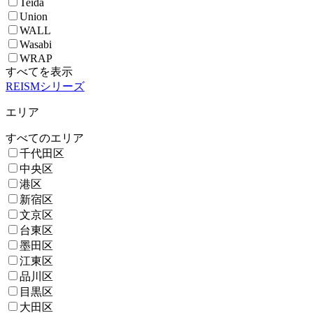
Teida
Union
WALL
Wasabi
WRAP
すべてを表示
REISMシリーズ
エリア
すべてのエリア
千代田区
中央区
港区
新宿区
文京区
台東区
墨田区
江東区
品川区
目黒区
大田区