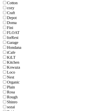
Cotton
cozy
Craft
Depot
Doma
Fini
FLOAT
forRest
Garage
Hondana
iCafe
KiLT
Kitchen
Kowaza
Loco
Nest
Organic
Plain
Rosa
Rough
Shinro
sozai