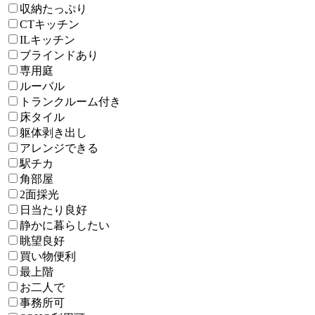
収納たっぷり
CTキッチン
ILキッチン
ブラインドあり
専用庭
ルーバル
トランクルーム付き
床タイル
躯体剥き出し
アレンジできる
駅チカ
角部屋
2面採光
日当たり良好
静かに暮らしたい
眺望良好
買い物便利
最上階
お二人で
事務所可