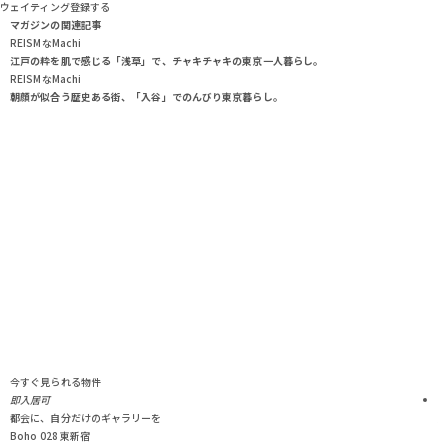
ウェイティング登録する
マガジンの関連記事
REISMなMachi
江戸の粋を肌で感じる「浅草」で、チャキチャキの東京一人暮らし。
REISMなMachi
朝顔が似合う歴史ある街、「入谷」でのんびり東京暮らし。
今すぐ見られる物件
即入居可
都会に、自分だけのギャラリーを
Boho 028 東新宿
K