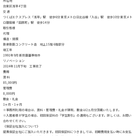
所在地
台東区浅草4丁目
交 通
つくばエクスプレス「浅草」駅 徒歩6分
東京メトロ日比谷線「入谷」駅 徒歩10分
東京メト
ロ銀座線「田原町」駅 徒歩14分
取引態様
代理
構造・規模
鉄骨鉄筋コンクリート造 地上15階 6階部分
竣工年
1991年9月 新耐震基準物件
リノベーション
2024年11月下旬 工事完了
費用
賃 料
85,000円
管理費
8,000円
敷金・礼金
1ヶ月・1ヶ月
※事務所利用の場合は、賃料・管理費・礼金が課税、敷金は2ヵ月分頂戴いたします。
※入居者様が学生の場合、初回保証料の『学生割引』の適用もございます。詳しくは、お問い
合わせください。
《保証会社加入について》
提携保証会社にご加入いただきます。初回保証料につきましては、初期費用支払い時にお支払