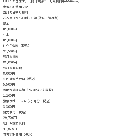
いいただきます。（初回保証料＝月額賃料等の50％～）
参考初期費用 内訳
当月の日割り賃料
ご入居日から日割り計算(賃料＋管理費)
敷金
85,000円
礼金
85,000円
仲介手数料（税込）
93,500円
翌月の賃料
85,000円
翌月の管理費
8,000円
初回登録手数料（税込）
5,500円
家財保険相当額（2ヶ月分／非課税）
1,200円
緊急サポート24（2ヶ月分／税込）
3,300円
鍵交換代（税込）
29,700円
初回保証委託料
47,625円
参考初期費用（税込）