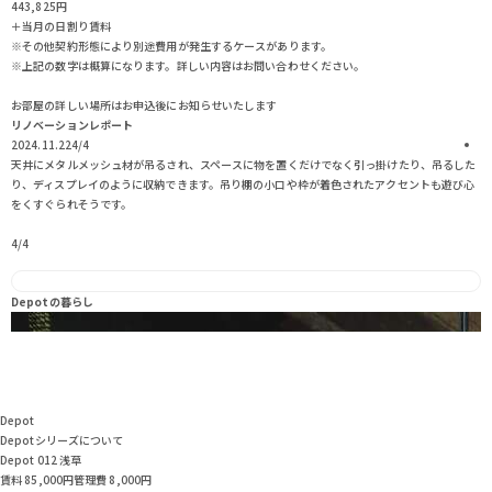
443,825
円
＋当月の日割り賃料
※その他契約形態により別途費用が発生するケースがあります。
※上記の数字は概算になります。詳しい内容はお問い合わせください。
お部屋の詳しい場所はお申込後にお知らせいたします
リノベーションレポート
2024.11.22
4
/
4
2
天井にメタルメッシュ材が吊るされ、スペースに物を置くだけでなく引っ掛けたり、吊るした
り、ディスプレイのように収納できます。吊り棚の小口や枠が着色されたアクセントも遊び心
をくすぐられそうです。
4
/
4
3
Depotの暮らし
Depot
Depotシリーズについて
Depot 012 浅草
賃料 85,000
円
管理費 8,000円