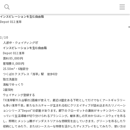
インスピレーションを生む自由箱
Depot 012 浅草
1
/
10
入居中・ウェイティング可
インスピレーションを生む自由箱
Depot 012 浅草
賃料
85,000
円
管理費
8,000
円
25.50m²・6階部分
つくばエクスプレス「浅草」駅 徒歩6分
独立洗面台
湯船でゆっくり
2面採光
ウェイティング登録する
TX浅草駅や入谷駅の2路線が使えて、最近は歴史ある下町としてだけでなくアートギャラリー
も多い浅草千束。新たなカルチャーが生まれる街にクリエイティブが詰め込まれたリノベーシ
ョンシリーズ”Depot”の部屋があります。廊下のクローゼットの裏側がキッチンスペースにな
っていて生活導線が切り分けられるプランニング。躯体表しの天井からはレースウェイを吊る
し、照明とメッシュ棚がインダストリアルな雰囲気を出していきます。グリーンを吊るしたり
収納にしてみたり、またはシースルーな特徴を活かしたディスプレイをしてみたり、使い方は