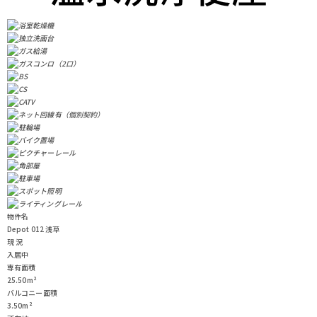
物件名
Depot 012 浅草
現 況
入居中
専有面積
25.50m²
バルコニー面積
3.50m²