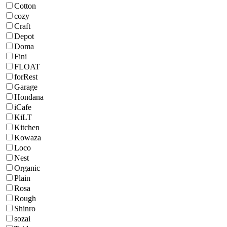
Cotton
cozy
Craft
Depot
Doma
Fini
FLOAT
forRest
Garage
Hondana
iCafe
KiLT
Kitchen
Kowaza
Loco
Nest
Organic
Plain
Rosa
Rough
Shinro
sozai