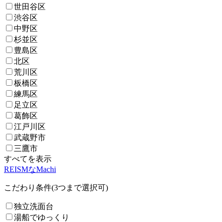
世田谷区
渋谷区
中野区
杉並区
豊島区
北区
荒川区
板橋区
練馬区
足立区
葛飾区
江戸川区
武蔵野市
三鷹市
すべてを表示
REISMなMachi
こだわり条件(3つまで選択可)
独立洗面台
湯船でゆっくり