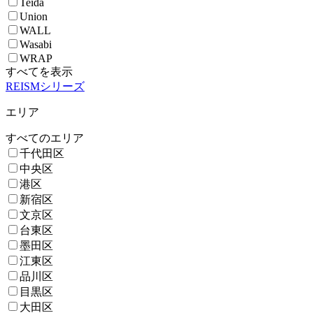
Teida
Union
WALL
Wasabi
WRAP
すべてを表示
REISMシリーズ
エリア
すべてのエリア
千代田区
中央区
港区
新宿区
文京区
台東区
墨田区
江東区
品川区
目黒区
大田区