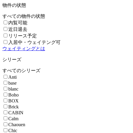
物件の状態
すべての物件の状態
内覧可能
近日退去
リリース予定
入居中・ウェイテング可
ウェイティングとは
シリーズ
すべてのシリーズ
Anti
base
blanc
Boho
BOX
Brick
CABIN
Calm
Chaouen
Chic