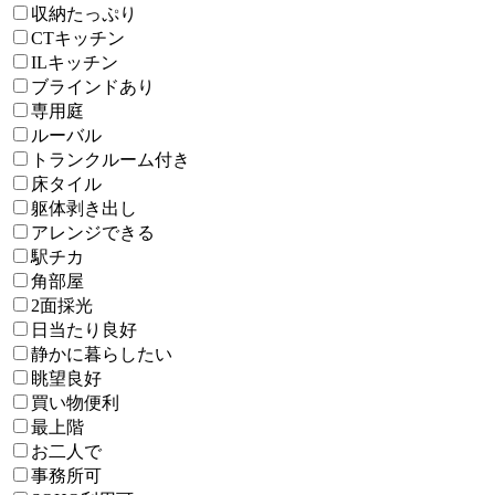
収納たっぷり
CTキッチン
ILキッチン
ブラインドあり
専用庭
ルーバル
トランクルーム付き
床タイル
躯体剥き出し
アレンジできる
駅チカ
角部屋
2面採光
日当たり良好
静かに暮らしたい
眺望良好
買い物便利
最上階
お二人で
事務所可