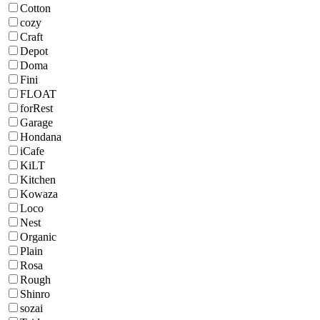
Cotton
cozy
Craft
Depot
Doma
Fini
FLOAT
forRest
Garage
Hondana
iCafe
KiLT
Kitchen
Kowaza
Loco
Nest
Organic
Plain
Rosa
Rough
Shinro
sozai