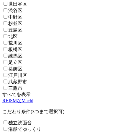
世田谷区
渋谷区
中野区
杉並区
豊島区
北区
荒川区
板橋区
練馬区
足立区
葛飾区
江戸川区
武蔵野市
三鷹市
すべてを表示
REISMなMachi
こだわり条件(3つまで選択可)
独立洗面台
湯船でゆっくり