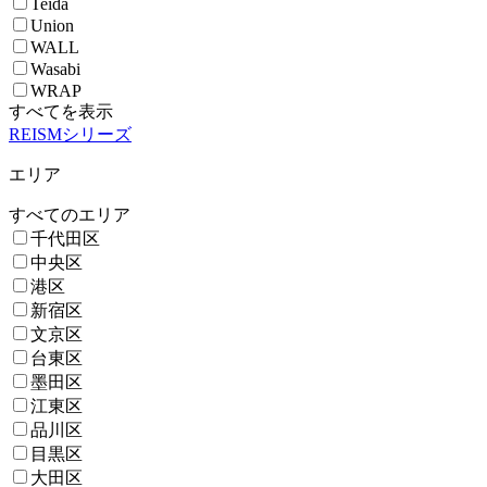
Teida
Union
WALL
Wasabi
WRAP
すべてを表示
REISMシリーズ
エリア
すべてのエリア
千代田区
中央区
港区
新宿区
文京区
台東区
墨田区
江東区
品川区
目黒区
大田区