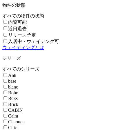
物件の状態
すべての物件の状態
内覧可能
近日退去
リリース予定
入居中・ウェイテング可
ウェイティングとは
シリーズ
すべてのシリーズ
Anti
base
blanc
Boho
BOX
Brick
CABIN
Calm
Chaouen
Chic