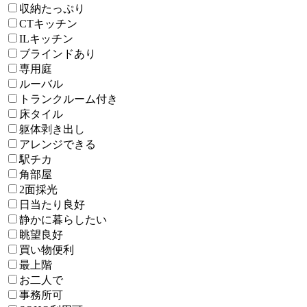
収納たっぷり
CTキッチン
ILキッチン
ブラインドあり
専用庭
ルーバル
トランクルーム付き
床タイル
躯体剥き出し
アレンジできる
駅チカ
角部屋
2面採光
日当たり良好
静かに暮らしたい
眺望良好
買い物便利
最上階
お二人で
事務所可