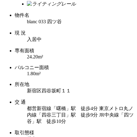
物件名
blanc 033 四ツ谷
現 況
入居中
専有面積
24.20m²
バルコニー面積
1.80m²
所在地
新宿区四谷坂町１１
交 通
都営新宿線「曙橋」駅 徒歩4分
東京メトロ丸ノ
内線「四谷三丁目」駅 徒歩9分
JR中央線「四ツ
谷」駅 徒歩10分
取引態様