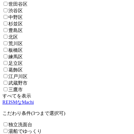
世田谷区
渋谷区
中野区
杉並区
豊島区
北区
荒川区
板橋区
練馬区
足立区
葛飾区
江戸川区
武蔵野市
三鷹市
すべてを表示
REISMなMachi
こだわり条件(3つまで選択可)
独立洗面台
湯船でゆっくり