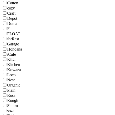
Cotton
cozy
Craft
Depot
Doma
Fini
FLOAT
forRest
Garage
Hondana
iCafe
KiLT
Kitchen
Kowaza
Loco
Nest
Organic
Plain
Rosa
Rough
Shinro
sozai