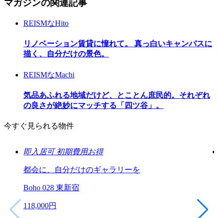
マガジンの関連記事
REISMなHito
リノベーション賃貸に憧れて。 真っ白いキャンバスに
描く、自分だけの景色。
REISMなMachi
気品あふれる地域だけど、とことん庶民的。それぞれ
の良さが絶妙にマッチする「四ツ谷」。
今すぐ見られる物件
即入居可
初期費用お得
都会に、自分だけのギャラリーを
Boho 028 東新宿
118,000
円