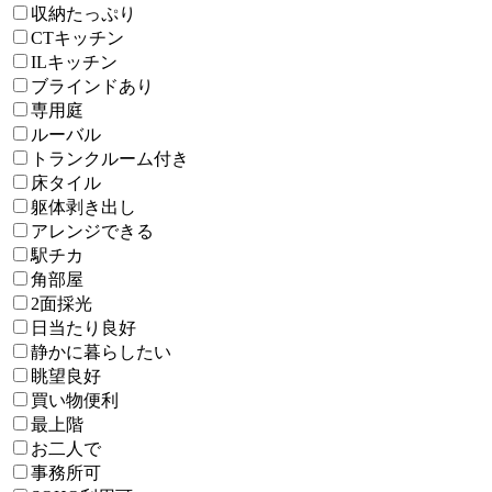
収納たっぷり
CTキッチン
ILキッチン
ブラインドあり
専用庭
ルーバル
トランクルーム付き
床タイル
躯体剥き出し
アレンジできる
駅チカ
角部屋
2面採光
日当たり良好
静かに暮らしたい
眺望良好
買い物便利
最上階
お二人で
事務所可