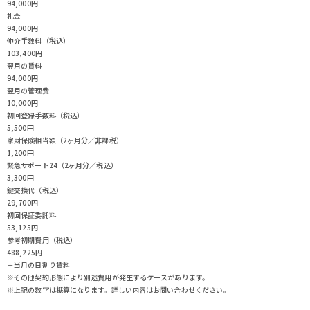
94,000円
礼金
94,000円
仲介手数料（税込）
103,400円
翌月の賃料
94,000円
翌月の管理費
10,000円
初回登録手数料（税込）
5,500円
家財保険相当額（2ヶ月分／非課税）
1,200円
緊急サポート24（2ヶ月分／税込）
3,300円
鍵交換代（税込）
29,700円
初回保証委託料
53,125円
参考初期費用（税込）
488,225
円
＋当月の日割り賃料
※その他契約形態により別途費用が発生するケースがあります。
※上記の数字は概算になります。詳しい内容はお問い合わせください。