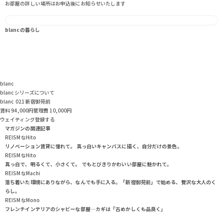
お部屋の詳しい場所はお申込後にお知らせいたします
blancの暮らし
blanc
blancシリーズについて
blanc 021 新宿御苑前
賃料 94,000
円
管理費 10,000円
ウェイティング登録する
マガジンの関連記事
REISMなHito
リノベーション賃貸に憧れて。 真っ白いキャンバスに描く、自分だけの景色。
REISMなHito
真っ白で、明るくて、小さくて。 でもとびきりかわいい部屋に魅かれて。
REISMなMachi
落ち着いた環境にありながら、なんでも手に入る。「新宿御苑前」で始める、贅沢な大人のく
らし。
REISMなMono
フレンチインテリアのシャビーな部屋―カギは「古めかしくも品良く」