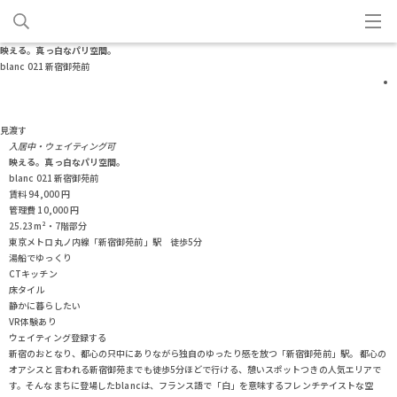
映える。真っ白なパリ空間。
blanc 021 新宿御苑前
見渡す
入居中・ウェイティング可
映える。真っ白なパリ空間。
blanc 021 新宿御苑前
賃料
94,000
円
管理費
10,000
円
25.23m²・7階部分
東京メトロ丸ノ内線「新宿御苑前」駅 徒歩5分
湯船でゆっくり
CTキッチン
床タイル
静かに暮らしたい
VR体験あり
ウェイティング登録する
新宿のおとなり、都心の只中にありながら独自のゆったり感を放つ「新宿御苑前」駅。 都心の
オアシスと言われる新宿御苑までも徒歩5分ほどで行ける、憩いスポットつきの人気エリアで
す。そんなまちに登場したblancは、フランス語で「白」を意味するフレンチテイストな空