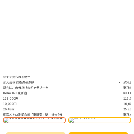
今すぐ見られる物件
即入居可
初期費用お得
即入居
都会に、自分だけのギャラリーを
東京の
Boho 028 東新宿
KiLT 
118,000
円
115,00
10,000
円
10,000
26.46
m²
25.26
m
東京メトロ副都心線「東新宿」駅 徒歩4分
東京メ