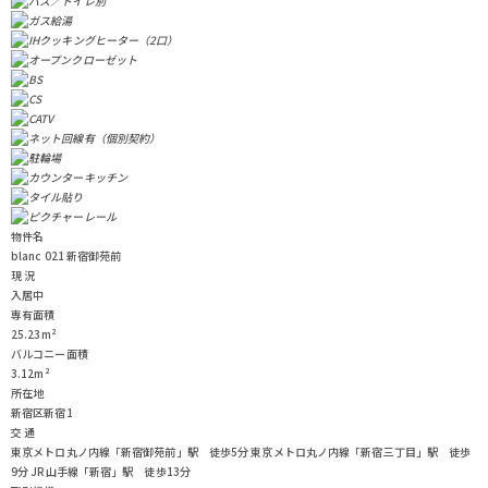
物件名
blanc 021 新宿御苑前
現 況
入居中
専有面積
25.23m²
バルコニー面積
3.12m²
所在地
新宿区新宿1
交 通
東京メトロ丸ノ内線「新宿御苑前」駅 徒歩5分
東京メトロ丸ノ内線「新宿三丁目」駅 徒歩
9分
JR山手線「新宿」駅 徒歩13分