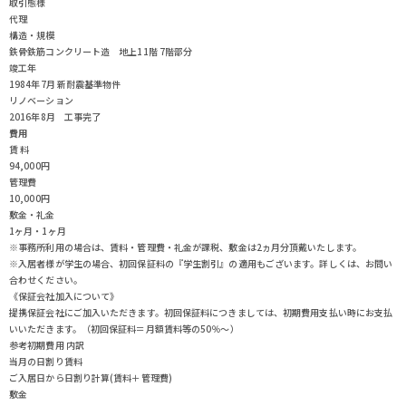
取引態様
代理
構造・規模
鉄骨鉄筋コンクリート造 地上11階 7階部分
竣工年
1984年7月 新耐震基準物件
リノベーション
2016年8月 工事完了
費用
賃 料
94,000円
管理費
10,000円
敷金・礼金
1ヶ月・1ヶ月
※事務所利用の場合は、賃料・管理費・礼金が課税、敷金は2ヵ月分頂戴いたします。
※入居者様が学生の場合、初回保証料の『学生割引』の適用もございます。詳しくは、お問い
合わせください。
《保証会社加入について》
提携保証会社にご加入いただきます。初回保証料につきましては、初期費用支払い時にお支払
いいただきます。（初回保証料＝月額賃料等の50％～）
参考初期費用 内訳
当月の日割り賃料
ご入居日から日割り計算(賃料＋管理費)
敷金