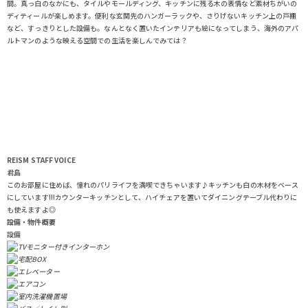
間。真っ白のなかにも、タイルやモールディング、キッチンに残る木の表情など素材ちがいの
ディティールが楽しめます。便利な玄関先のハンガーラックや、さりげないキッチン上の戸棚
など、すっきりとした設備も。なんとなく置いたインテリアも絵になってしまう、海外のアパ
ルトマンのような映える空間での生活を楽しんでみては？
REISM STAFF
VOICE
君島
このお部屋に住めば、憧れのパリライフを満喫できちゃいます♪キッチンも白の木材をベース
にしています!!!カウンターキッチンとして、ハイチェアを置いてダイニングテーブル代わりに
も使えますよ◎
設備・物件概要
設備