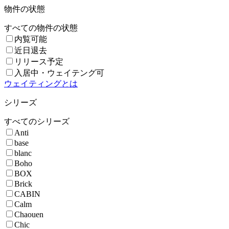
物件の状態
すべての物件の状態
内覧可能
近日退去
リリース予定
入居中・ウェイテング可
ウェイティングとは
シリーズ
すべてのシリーズ
Anti
base
blanc
Boho
BOX
Brick
CABIN
Calm
Chaouen
Chic