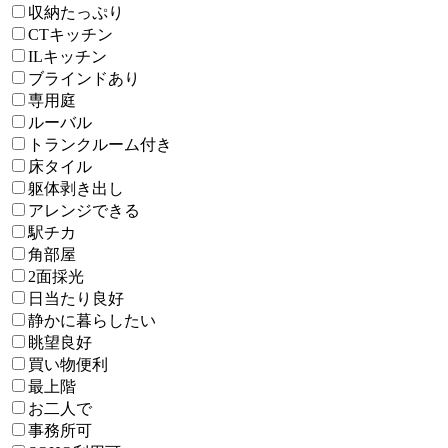
収納たっぷり
CTキッチン
ILキッチン
ブラインドあり
専用庭
ルーバル
トランクルーム付き
床タイル
躯体剥き出し
アレンジできる
駅チカ
角部屋
2面採光
日当たり良好
静かに暮らしたい
眺望良好
買い物便利
最上階
お二人で
事務所可