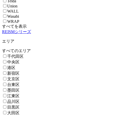
Teida
Union
WALL
Wasabi
WRAP
すべてを表示
REISMシリーズ
エリア
すべてのエリア
千代田区
中央区
港区
新宿区
文京区
台東区
墨田区
江東区
品川区
目黒区
大田区