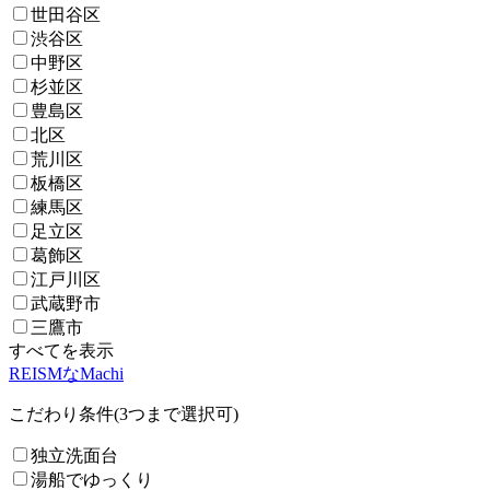
世田谷区
渋谷区
中野区
杉並区
豊島区
北区
荒川区
板橋区
練馬区
足立区
葛飾区
江戸川区
武蔵野市
三鷹市
すべてを表示
REISMなMachi
こだわり条件(3つまで選択可)
独立洗面台
湯船でゆっくり