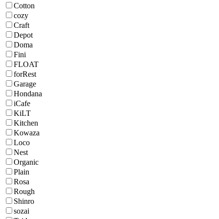
Cotton
cozy
Craft
Depot
Doma
Fini
FLOAT
forRest
Garage
Hondana
iCafe
KiLT
Kitchen
Kowaza
Loco
Nest
Organic
Plain
Rosa
Rough
Shinro
sozai