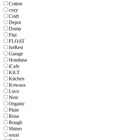
Cotton
cozy
Craft
Depot
Doma
Fini
FLOAT
forRest
Garage
Hondana
iCafe
KiLT
Kitchen
Kowaza
Loco
Nest
Organic
Plain
Rosa
Rough
Shinro
sozai