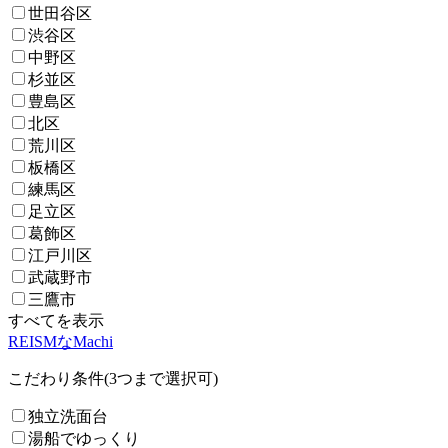
世田谷区
渋谷区
中野区
杉並区
豊島区
北区
荒川区
板橋区
練馬区
足立区
葛飾区
江戸川区
武蔵野市
三鷹市
すべてを表示
REISMなMachi
こだわり条件(3つまで選択可)
独立洗面台
湯船でゆっくり