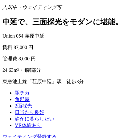
入居中・ウェイティング可
中延で、三面採光をモダンに堪能。
Union 054 荏原中延
賃料
87,000
円
管理費
8,000
円
24.63m²・4階部分
東急池上線「荏原中延」駅 徒歩3分
駅チカ
角部屋
2面採光
日当たり良好
静かに暮らしたい
VR体験あり
ウェイティング登録する