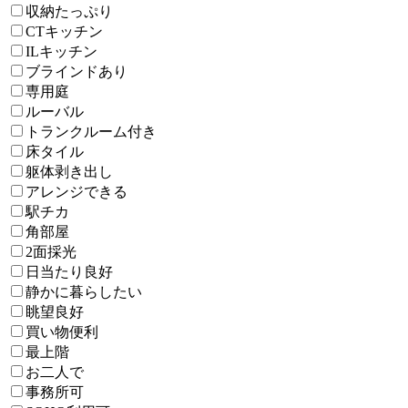
収納たっぷり
CTキッチン
ILキッチン
ブラインドあり
専用庭
ルーバル
トランクルーム付き
床タイル
躯体剥き出し
アレンジできる
駅チカ
角部屋
2面採光
日当たり良好
静かに暮らしたい
眺望良好
買い物便利
最上階
お二人で
事務所可