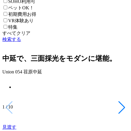
SOHO利用可
ペットOK！
初期費用お得
VR体験あり
特集
すべてクリア
検索する
中延で、三面採光をモダンに堪能。
Union 054 荏原中延
1
/
10
見渡す