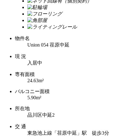
物件名
Union 054 荏原中延
現 況
入居中
専有面積
24.63m²
バルコニー面積
5.90m²
所在地
品川区中延2
交 通
東急池上線「荏原中延」駅 徒歩3分