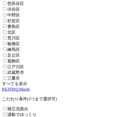
世田谷区
渋谷区
中野区
杉並区
豊島区
北区
荒川区
板橋区
練馬区
足立区
葛飾区
江戸川区
武蔵野市
三鷹市
すべてを表示
REISMなMachi
こだわり条件(3つまで選択可)
独立洗面台
湯船でゆっくり