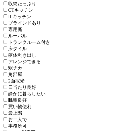
収納たっぷり
CTキッチン
ILキッチン
ブラインドあり
専用庭
ルーバル
トランクルーム付き
床タイル
躯体剥き出し
アレンジできる
駅チカ
角部屋
2面採光
日当たり良好
静かに暮らしたい
眺望良好
買い物便利
最上階
お二人で
事務所可