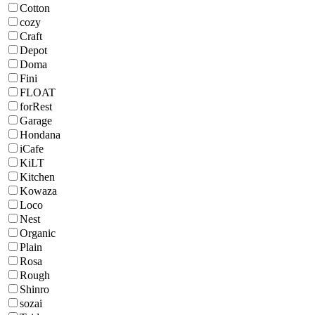
Cotton
cozy
Craft
Depot
Doma
Fini
FLOAT
forRest
Garage
Hondana
iCafe
KiLT
Kitchen
Kowaza
Loco
Nest
Organic
Plain
Rosa
Rough
Shinro
sozai