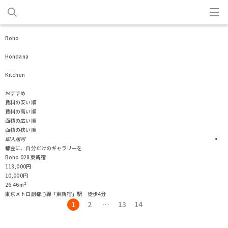
Boho
Hondana
Kitchen
おすすめ
賃料の安い順
賃料の高い順
面積の広い順
面積の狭い順
即入居可
都会に、自分だけのギャラリーを
Boho 028 東新宿
B
118,000
円
1
10,000
円
1
26.46
m²
2
東京メトロ副都心線「東新宿」駅
徒歩4分
1
2
…
13
14