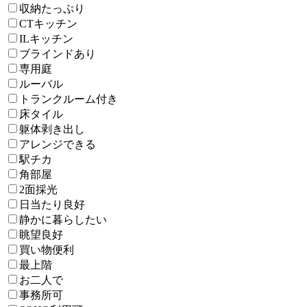
収納たっぷり
CTキッチン
ILキッチン
ブラインドあり
専用庭
ルーバル
トランクルーム付き
床タイル
躯体剥き出し
アレンジできる
駅チカ
角部屋
2面採光
日当たり良好
静かに暮らしたい
眺望良好
買い物便利
最上階
お二人で
事務所可