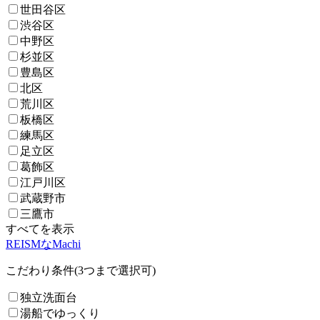
世田谷区
渋谷区
中野区
杉並区
豊島区
北区
荒川区
板橋区
練馬区
足立区
葛飾区
江戸川区
武蔵野市
三鷹市
すべてを表示
REISMなMachi
こだわり条件(3つまで選択可)
独立洗面台
湯船でゆっくり