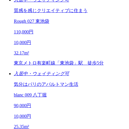
質感を感じクリエイティブに住まう
Rough 027 東池袋
110,000
円
10,000
円
32.17
m²
東京メトロ有楽町線「東池袋」駅
徒歩5分
入居中・ウェイティング可
気分はパリのアパルトマン生活
blanc 009 八丁堀
90,000
円
10,000
円
25.35
m²