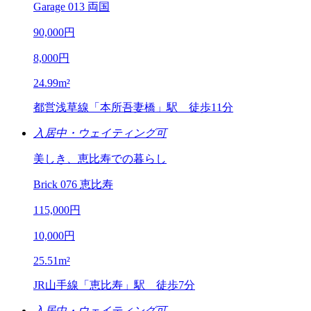
Garage 013 両国
90,000
円
8,000
円
24.99
m²
都営浅草線「本所吾妻橋」駅
徒歩11分
入居中・ウェイティング可
美しき、恵比寿での暮らし
Brick 076 恵比寿
115,000
円
10,000
円
25.51
m²
JR山手線「恵比寿」駅
徒歩7分
入居中・ウェイティング可