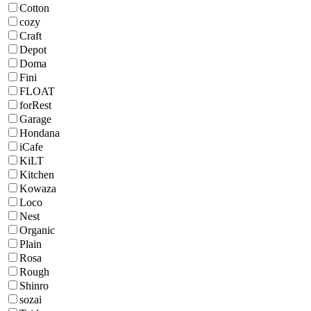
Cotton
cozy
Craft
Depot
Doma
Fini
FLOAT
forRest
Garage
Hondana
iCafe
KiLT
Kitchen
Kowaza
Loco
Nest
Organic
Plain
Rosa
Rough
Shinro
sozai