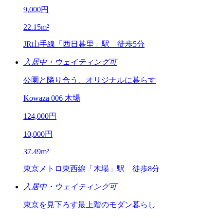
9,000
円
22.15
m²
JR山手線「西日暮里」駅
徒歩5分
入居中・ウェイティング可
公園と隣り合う、オリジナルに暮らす
Kowaza 006 木場
124,000
円
10,000
円
37.49
m²
東京メトロ東西線「木場」駅
徒歩8分
入居中・ウェイティング可
東京を見下ろす最上階のモダン暮らし