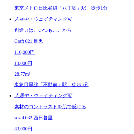
東京メトロ日比谷線「八丁堀」駅
徒歩1分
入居中・ウェイティング可
創造力は、いつもここから
Craft 021 目黒
110,000
円
13,000
円
28.77
m²
東急目黒線「不動前」駅
徒歩5分
入居中・ウェイティング可
素材のコントラストを肌で感じる
sozai 032 西日暮里
83,000
円