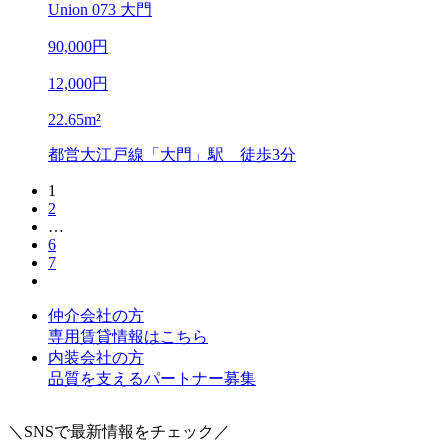
Union 073 大門
90,000
円
12,000
円
22.65
m²
都営大江戸線「大門」駅
徒歩3分
1
2
…
6
7
仲介会社の方
専用賃貸情報はこちら
内装会社の方
品質を支えるパートナー募集
＼SNSで最新情報をチェック／