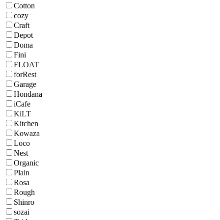
Cotton
cozy
Craft
Depot
Doma
Fini
FLOAT
forRest
Garage
Hondana
iCafe
KiLT
Kitchen
Kowaza
Loco
Nest
Organic
Plain
Rosa
Rough
Shinro
sozai