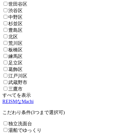
世田谷区
渋谷区
中野区
杉並区
豊島区
北区
荒川区
板橋区
練馬区
足立区
葛飾区
江戸川区
武蔵野市
三鷹市
すべてを表示
REISMなMachi
こだわり条件(3つまで選択可)
独立洗面台
湯船でゆっくり