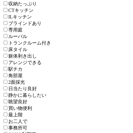
収納たっぷり
CTキッチン
ILキッチン
ブラインドあり
専用庭
ルーバル
トランクルーム付き
床タイル
躯体剥き出し
アレンジできる
駅チカ
角部屋
2面採光
日当たり良好
静かに暮らしたい
眺望良好
買い物便利
最上階
お二人で
事務所可