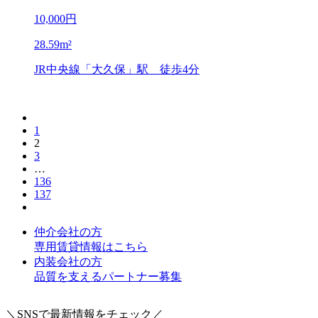
10,000
円
28.59
m²
JR中央線「大久保」駅
徒歩4分
1
2
3
…
136
137
仲介会社の方
専用賃貸情報はこちら
内装会社の方
品質を支えるパートナー募集
＼SNSで最新情報をチェック／