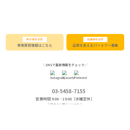
仲介会社の方
内装会社の方
専用賃貸情報はこちら
品質を支えるパートナー募集
＼SNSで最新情報をチェック／
03-5458-7155
営業時間 9:00―19:00［水曜定休］
入居中のお問合せはこちら
会社情報
採用情報
お問合せ
プライバシーポリシー
©REISM Inc.