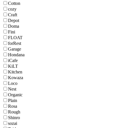
Cotton
cozy
Craft
Depot
Doma
Fini
FLOAT
forRest
Garage
Hondana
iCafe
KiLT
Kitchen
Kowaza
Loco
Nest
Organic
Plain
Rosa
Rough
Shinro
sozai