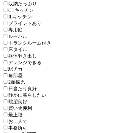
収納たっぷり
CTキッチン
ILキッチン
ブラインドあり
専用庭
ルーバル
トランクルーム付き
床タイル
躯体剥き出し
アレンジできる
駅チカ
角部屋
2面採光
日当たり良好
静かに暮らしたい
眺望良好
買い物便利
最上階
お二人で
事務所可