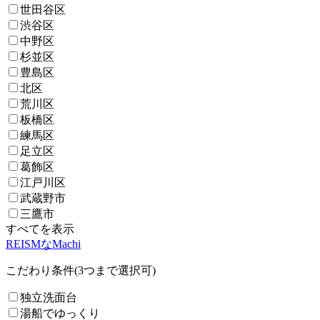
世田谷区
渋谷区
中野区
杉並区
豊島区
北区
荒川区
板橋区
練馬区
足立区
葛飾区
江戸川区
武蔵野市
三鷹市
すべてを表示
REISMなMachi
こだわり条件(3つまで選択可)
独立洗面台
湯船でゆっくり