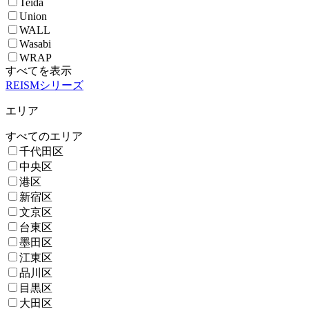
Teida
Union
WALL
Wasabi
WRAP
すべてを表示
REISMシリーズ
エリア
すべてのエリア
千代田区
中央区
港区
新宿区
文京区
台東区
墨田区
江東区
品川区
目黒区
大田区