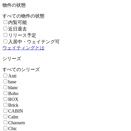
物件の状態
すべての物件の状態
内覧可能
近日退去
リリース予定
入居中・ウェイテング可
ウェイティングとは
シリーズ
すべてのシリーズ
Anti
base
blanc
Boho
BOX
Brick
CABIN
Calm
Chaouen
Chic