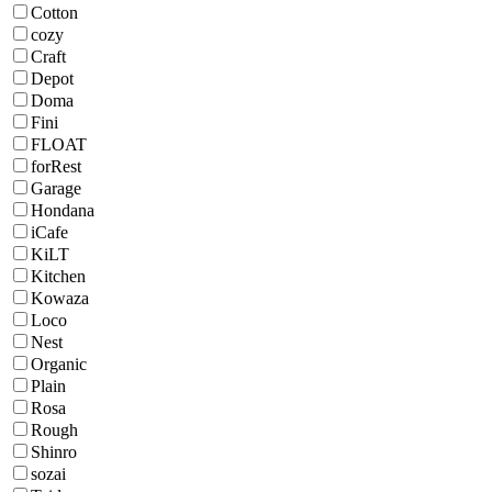
Cotton
cozy
Craft
Depot
Doma
Fini
FLOAT
forRest
Garage
Hondana
iCafe
KiLT
Kitchen
Kowaza
Loco
Nest
Organic
Plain
Rosa
Rough
Shinro
sozai