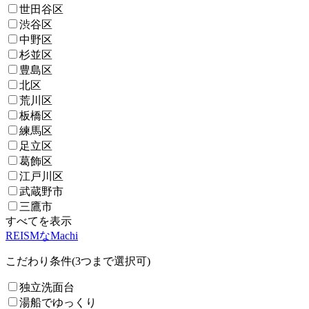
世田谷区
渋谷区
中野区
杉並区
豊島区
北区
荒川区
板橋区
練馬区
足立区
葛飾区
江戸川区
武蔵野市
三鷹市
すべてを表示
REISMなMachi
こだわり条件(3つまで選択可)
独立洗面台
湯船でゆっくり