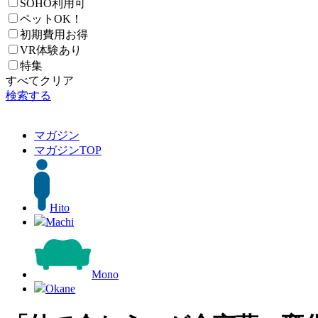
SOHO利用可
ペットOK！
初期費用お得
VR体験あり
特集
すべてクリア
検索する
マガジン
マガジン
TOP
Hito
Machi
Mono
Okane