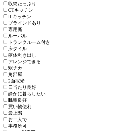
収納たっぷり
CTキッチン
ILキッチン
ブラインドあり
専用庭
ルーバル
トランクルーム付き
床タイル
躯体剥き出し
アレンジできる
駅チカ
角部屋
2面採光
日当たり良好
静かに暮らしたい
眺望良好
買い物便利
最上階
お二人で
事務所可