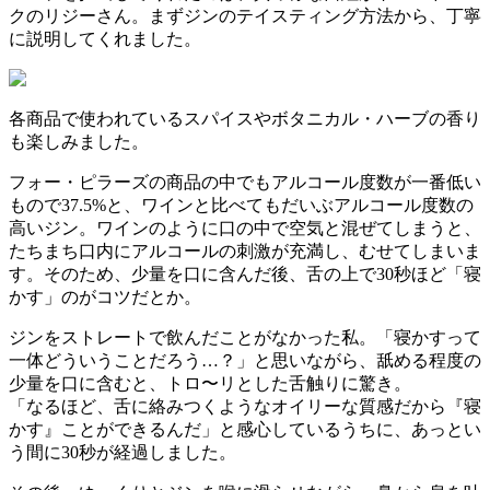
クのリジーさん。まずジンのテイスティング方法から、丁寧
に説明してくれました。
各商品で使われているスパイスやボタニカル・ハーブの香り
も楽しみました。
フォー・ピラーズの商品の中でもアルコール度数が一番低い
もので37.5%と、ワインと比べてもだいぶアルコール度数の
高いジン。ワインのように口の中で空気と混ぜてしまうと、
たちまち口内にアルコールの刺激が充満し、むせてしまいま
す。そのため、少量を口に含んだ後、舌の上で30秒ほど「寝
かす」のがコツだとか。
ジンをストレートで飲んだことがなかった私。「寝かすって
一体どういうことだろう…？」と思いながら、舐める程度の
少量を口に含むと、トロ〜リとした舌触りに驚き。
「なるほど、舌に絡みつくようなオイリーな質感だから『寝
かす』ことができるんだ」と感心しているうちに、あっとい
う間に30秒が経過しました。