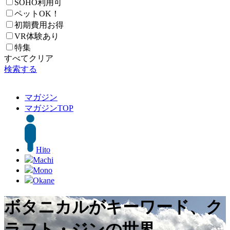
SOHO利用可
ペットOK！
初期費用お得
VR体験あり
特集
すべてクリア
検索する
マガジン
マガジン
TOP
Hito
Machi
Mono
Okane
ボタニカルがキーワード、ク
ラフト・ジンの世界