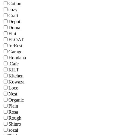
Cotton
cozy
Craft
Depot
Doma
Fini
FLOAT
forRest
Garage
Hondana
iCafe
KiLT
Kitchen
Kowaza
Loco
Nest
Organic
Plain
Rosa
Rough
Shinro
sozai