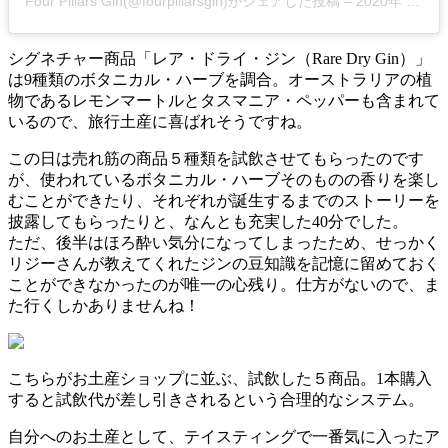
Four Pillars Gin(@fourpillarsgin)がシェアした投稿
–
2020年 1月月31日午後3時00分PST
シグネチャー商品「レア・ドライ・ジン（Rare Dry Gin）」
は9種類のボタニカル・ハーブを調合。オーストラリアの植
物であるレモンマートルとタスマニア・ペッパーも含まれて
いるので、旅行土産に喜ばれそうですね。
この日は売れ筋の商品５種類を試飲させてもらったのです
が、使われているボタニカル・ハーブそのものの香りを楽し
むことができたり、それぞれが誕生するまでのストーリーを
披露してもらったりと、なんとも充実した40分でした。
ただ、後半はほろ酔い気分になってしまったため、せっかく
リジーさんが教えてくれたジンの豆知識を記憶に留めておく
ことができなかったのが唯一の心残り。仕方がないので、ま
た行くしかありませんね！
こちらがお土産ショップに並ぶ、試飲した５商品。1本購入
すると試飲代が差し引きされるという合理的なシステム。
自分へのお土産として、テイスティングで一番気に入ったア