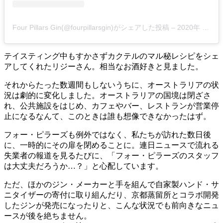
Four Pillars Gin(@fourpillarsgin)がシェアした投稿
–
2020年 2月月13日午後4時48分PST
テイスティング中もすかさずカクテルのマル秘レシピをシェ
アしてくれたリジーさん。相当なお酒好きと見ました。
それからたった数週間もしないうちに、オーストラリアの状
況は劇的に変化しました。オーストラリアの国境は閉ざさ
れ、公共施設をはじめ、カフェやバー、レストランが営業停
止になるなんて、このときは誰も想像できなかったはず。
フォー・ピラーズも例外ではなく、私たちが訪れた数日後
に、一時的にその扉を閉めることに。連日ニュースで流れる
失業者の報道を見るたびに、「フォー・ピラーズのスタッフ
は大丈夫だろうか…？」と心配しています。
ただ、ほかのジン・メーカーと手を組んで自家製ハンド・サ
ニタイザーの寄付に取り組んだり、京都蒸留所とコラボ開発
したジンが発売になったりと、こんな状況でも前向きなニュ
ースが後を絶ちません。