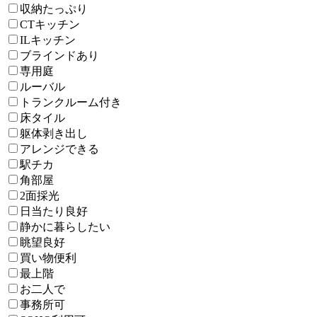
収納たっぷり
CTキッチン
ILキッチン
ブラインドあり
専用庭
ルーバル
トランクルーム付き
床タイル
躯体剥き出し
アレンジできる
駅チカ
角部屋
2面採光
日当たり良好
静かに暮らしたい
眺望良好
買い物便利
最上階
お二人で
事務所可