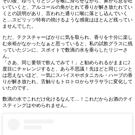
その後、ゆっくりとジンを喉に滑らせながら、鼻から息を吐
いていくと、アルコールの角がとれて香りが解き放たれてい
くとの説明があり、言われた通りに喉に落とし込んでいく
と…スピリッツ特有の焼けるような感覚はほとんど残ってい
ませんでした。
ただ、テクスチャーばかりに気を取られ、香りを十分に楽し
む余裕がなかったなぁと思っていると、私の試飲グラスに残
っていたジンに、スポイトで数滴の水を垂らしたリジーさ
ん。
「さあ、同じ要領で飲んでみて！」と勧められるがままに2
度目にチャレンジすると、あら不思議！先ほどと同じジンと
は思えないほど、一気にスパイスやボタニカル・ハーブの香
りが解き放たれ、舌触りもトロトロからサラサラに変化して
いたのです。
数滴の水でこれだけ化けるなんて…！これだからお酒のテイ
スティングはやめられません。