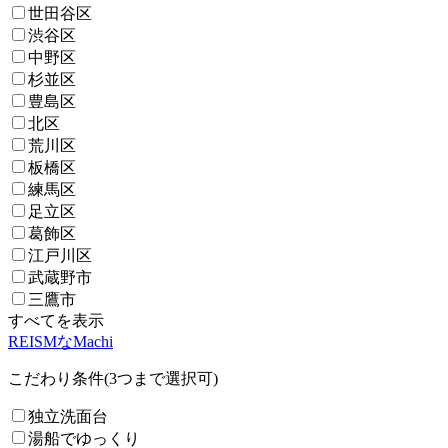
世田谷区
渋谷区
中野区
杉並区
豊島区
北区
荒川区
板橋区
練馬区
足立区
葛飾区
江戸川区
武蔵野市
三鷹市
すべてを表示
REISMなMachi
こだわり条件(3つまで選択可)
独立洗面台
湯船でゆっくり