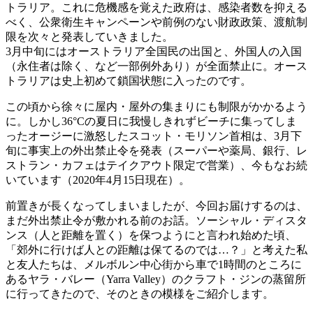
トラリア。これに危機感を覚えた政府は、感染者数を抑える
べく、公衆衛生キャンペーンや前例のない財政政策、渡航制
限を次々と発表していきました。
3月中旬にはオーストラリア全国民の出国と、外国人の入国
（永住者は除く、など一部例外あり）が全面禁止に。オース
トラリアは史上初めて鎖国状態に入ったのです。
この頃から徐々に屋内・屋外の集まりにも制限がかかるよう
に。しかし36°Cの夏日に我慢しきれずビーチに集ってしま
ったオージーに激怒したスコット・モリソン首相は、3月下
旬に事実上の外出禁止令を発表（スーパーや薬局、銀行、レ
ストラン・カフェはテイクアウト限定で営業）、今もなお続
いています（2020年4月15日現在）。
前置きが長くなってしまいましたが、今回お届けするのは、
まだ外出禁止令が敷かれる前のお話。ソーシャル・ディスタ
ンス（人と距離を置く）を保つようにと言われ始めた頃、
「郊外に行けば人との距離は保てるのでは…？」と考えた私
と友人たちは、メルボルン中心街から車で1時間のところに
あるヤラ・バレー（Yarra Valley）のクラフト・ジンの蒸留所
に行ってきたので、そのときの模様をご紹介します。