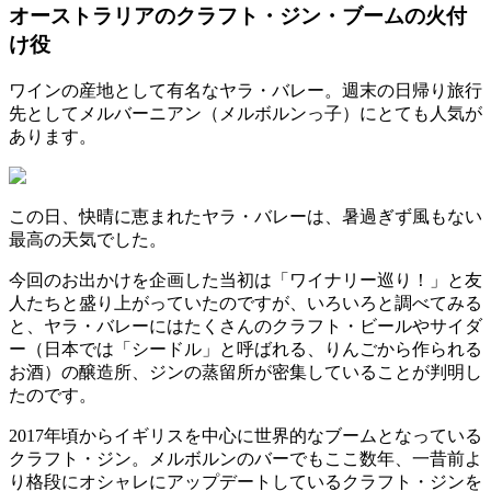
オーストラリアのクラフト・ジン・ブームの火付
け役
ワインの産地として有名なヤラ・バレー。週末の日帰り旅行
先としてメルバーニアン（メルボルンっ子）にとても人気が
あります。
この日、快晴に恵まれたヤラ・バレーは、暑過ぎず風もない
最高の天気でした。
今回のお出かけを企画した当初は「ワイナリー巡り！」と友
人たちと盛り上がっていたのですが、いろいろと調べてみる
と、ヤラ・バレーにはたくさんのクラフト・ビールやサイダ
ー（日本では「シードル」と呼ばれる、りんごから作られる
お酒）の醸造所、ジンの蒸留所が密集していることが判明し
たのです。
2017年頃からイギリスを中心に世界的なブームとなっている
クラフト・ジン。メルボルンのバーでもここ数年、一昔前よ
り格段にオシャレにアップデートしているクラフト・ジンを