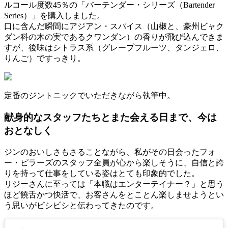
ルコール度数45％の「バーテンダー・シリーズ（Bartender
Series）」を購入しました。
口に含んだ瞬間にアジアン・スパイス（山椒と、豪州ビャク
ダン科の木の実であるクワンダン）の香りが飛び込んできま
すが、後味はシトラス系（グレープフルーツ、タンジェロ、
りんご）ですっきり。
定番のジントニックでいただきながら執筆中。
献身的なスタッフたちとまた会える日まで、今は
おとなしく
ジンのおいしさもさることながら、私がその日会ったフォ
ー・ピラーズのスタッフ全員が心から楽しそうに、自信と誇
りを持って仕事をしている姿はとても印象的でした。
リジーさんに至っては「本職はエンターテイナー？」と思う
ほど饒舌かつ快活で、お客さんをとことん楽しませようとい
う思いがビシビシと伝わってきたのです。