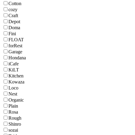
Cotton
cozy
Craft
Depot
Doma
Fini
FLOAT
forRest
Garage
Hondana
iCafe
KiLT
Kitchen
Kowaza
Loco
Nest
Organic
Plain
Rosa
Rough
Shinro
sozai