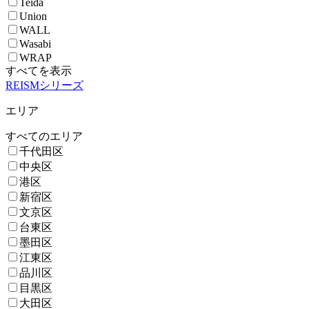
Teida
Union
WALL
Wasabi
WRAP
すべてを表示
REISMシリーズ
エリア
すべてのエリア
千代田区
中央区
港区
新宿区
文京区
台東区
墨田区
江東区
品川区
目黒区
大田区