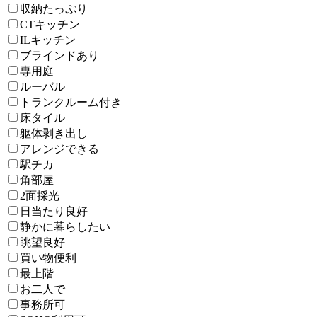
収納たっぷり
CTキッチン
ILキッチン
ブラインドあり
専用庭
ルーバル
トランクルーム付き
床タイル
躯体剥き出し
アレンジできる
駅チカ
角部屋
2面採光
日当たり良好
静かに暮らしたい
眺望良好
買い物便利
最上階
お二人で
事務所可