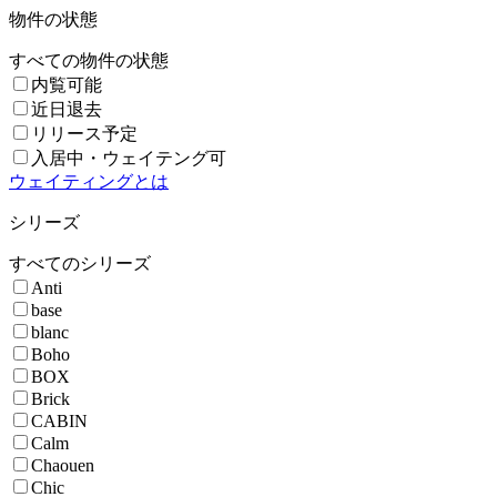
物件の状態
すべての物件の状態
内覧可能
近日退去
リリース予定
入居中・ウェイテング可
ウェイティングとは
シリーズ
すべてのシリーズ
Anti
base
blanc
Boho
BOX
Brick
CABIN
Calm
Chaouen
Chic