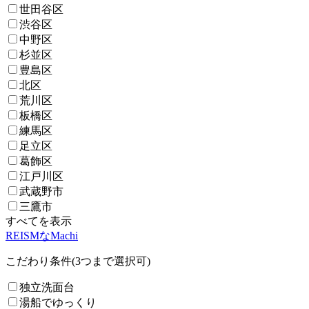
世田谷区
渋谷区
中野区
杉並区
豊島区
北区
荒川区
板橋区
練馬区
足立区
葛飾区
江戸川区
武蔵野市
三鷹市
すべてを表示
REISMなMachi
こだわり条件(3つまで選択可)
独立洗面台
湯船でゆっくり