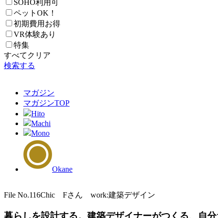
SOHO利用可
ペットOK！
初期費用お得
VR体験あり
特集
すべてクリア
検索する
マガジン
マガジン
TOP
Hito
Machi
Mono
Okane
File No.116
Chic Fさん work:建築デザイン
暮らしを設計する。建築デザイナーがつくる、自分