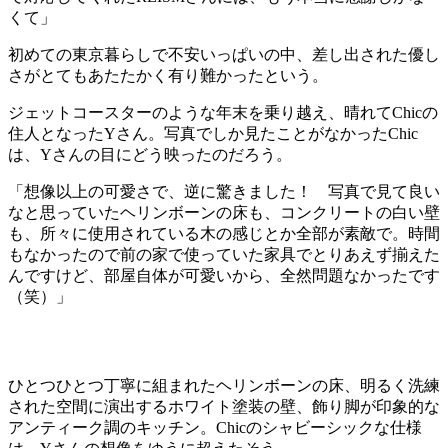
くて」
初めての東京暮らしで不安いっぱいの中、差し出された優し
さがとてもあたたかく有り難かったという。
ジェットコースターのような年末を乗り越え、晴れてChicの
住人となったYさん。写真でしか見たことがなかったChic
は、Yさんの目にどう映ったのだろう。
「想像以上の可愛さで、逆に驚きました！ 写真で見て良い
なと思っていたヘリンボーンの床も、コンクリートの白い壁
も、所々に使用されている木の感じとか全部が素敵で。時間
もなかったので前の家で使っていた家具でとりあえず揃えた
んですけど、部屋自体が可愛いから、全然問題なかったです
（笑）」
ひとつひとつ丁寧に組まれたヘリンボーンの床、明るく洗練
された空間に演出するホワイト塗装の壁、飾り脚が印象的な
アンティーク調のキッチン。Chicのシャビーシックな仕様