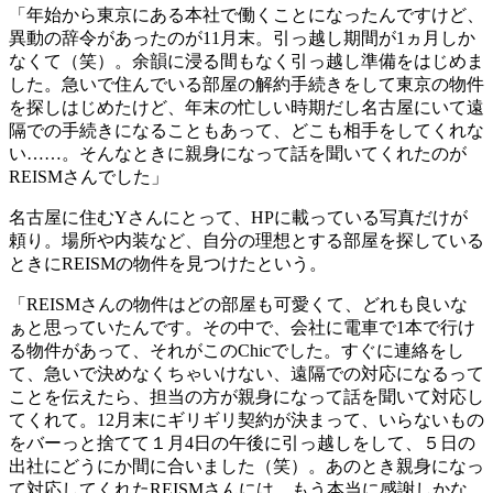
「年始から東京にある本社で働くことになったんですけど、
異動の辞令があったのが11月末。引っ越し期間が1ヵ月しか
なくて（笑）。余韻に浸る間もなく引っ越し準備をはじめま
した。急いで住んでいる部屋の解約手続きをして東京の物件
を探しはじめたけど、年末の忙しい時期だし名古屋にいて遠
隔での手続きになることもあって、どこも相手をしてくれな
い……。そんなときに親身になって話を聞いてくれたのが
REISMさんでした」
名古屋に住むYさんにとって、HPに載っている写真だけが
頼り。場所や内装など、自分の理想とする部屋を探している
ときにREISMの物件を見つけたという。
「REISMさんの物件はどの部屋も可愛くて、どれも良いな
ぁと思っていたんです。その中で、会社に電車で1本で行け
る物件があって、それがこのChicでした。すぐに連絡をし
て、急いで決めなくちゃいけない、遠隔での対応になるって
ことを伝えたら、担当の方が親身になって話を聞いて対応し
てくれて。12月末にギリギリ契約が決まって、いらないもの
をバーっと捨てて１月4日の午後に引っ越しをして、５日の
出社にどうにか間に合いました（笑）。あのとき親身になっ
て対応してくれたREISMさんには、もう本当に感謝しかな