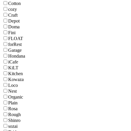
Cotton
cozy
Craft
Depot
Doma
Fini
FLOAT
forRest
Garage
Hondana
iCafe
KiLT
Kitchen
Kowaza
Loco
Nest
Organic
Plain
Rosa
Rough
Shinro
sozai