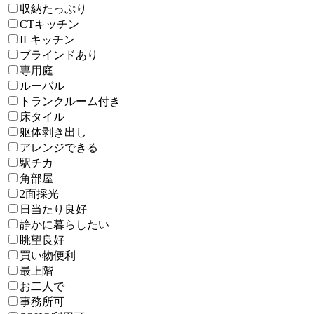
収納たっぷり
CTキッチン
ILキッチン
ブラインドあり
専用庭
ルーバル
トランクルーム付き
床タイル
躯体剥き出し
アレンジできる
駅チカ
角部屋
2面採光
日当たり良好
静かに暮らしたい
眺望良好
買い物便利
最上階
お二人で
事務所可