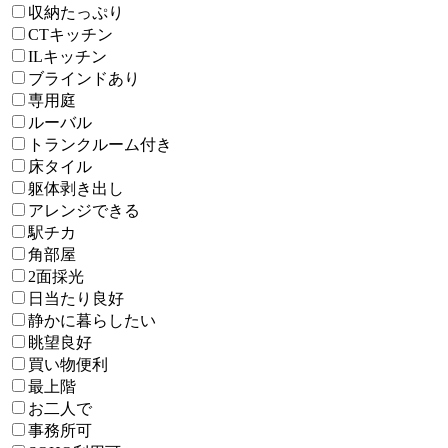
収納たっぷり
CTキッチン
ILキッチン
ブラインドあり
専用庭
ルーバル
トランクルーム付き
床タイル
躯体剥き出し
アレンジできる
駅チカ
角部屋
2面採光
日当たり良好
静かに暮らしたい
眺望良好
買い物便利
最上階
お二人で
事務所可