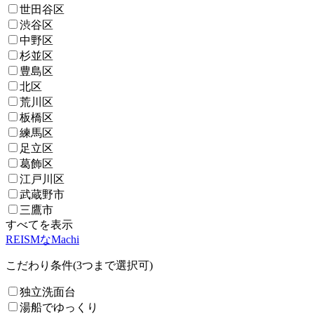
世田谷区
渋谷区
中野区
杉並区
豊島区
北区
荒川区
板橋区
練馬区
足立区
葛飾区
江戸川区
武蔵野市
三鷹市
すべてを表示
REISMなMachi
こだわり条件(3つまで選択可)
独立洗面台
湯船でゆっくり