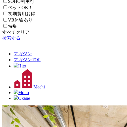
SOHO利用可
ペットOK！
初期費用お得
VR体験あり
特集
すべてクリア
検索する
マガジン
マガジン
TOP
Hito
Machi
Mono
Okane