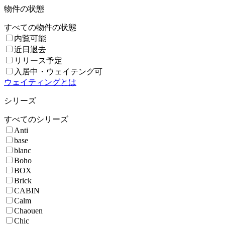
物件の状態
すべての物件の状態
内覧可能
近日退去
リリース予定
入居中・ウェイテング可
ウェイティングとは
シリーズ
すべてのシリーズ
Anti
base
blanc
Boho
BOX
Brick
CABIN
Calm
Chaouen
Chic