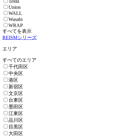
Teida
Union
WALL
Wasabi
WRAP
すべてを表示
REISMシリーズ
エリア
すべてのエリア
千代田区
中央区
港区
新宿区
文京区
台東区
墨田区
江東区
品川区
目黒区
大田区