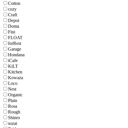
Cotton
cozy
Craft
Depot
Doma
Fini
FLOAT
forRest
Garage
Hondana
iCafe
KiLT
Kitchen
Kowaza
Loco
Nest
Organic
Plain
Rosa
Rough
Shinro
sozai