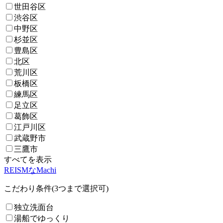
世田谷区
渋谷区
中野区
杉並区
豊島区
北区
荒川区
板橋区
練馬区
足立区
葛飾区
江戸川区
武蔵野市
三鷹市
すべてを表示
REISMなMachi
こだわり条件(3つまで選択可)
独立洗面台
湯船でゆっくり