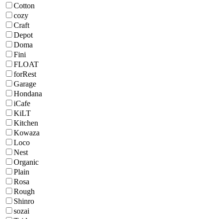
Cotton
cozy
Craft
Depot
Doma
Fini
FLOAT
forRest
Garage
Hondana
iCafe
KiLT
Kitchen
Kowaza
Loco
Nest
Organic
Plain
Rosa
Rough
Shinro
sozai