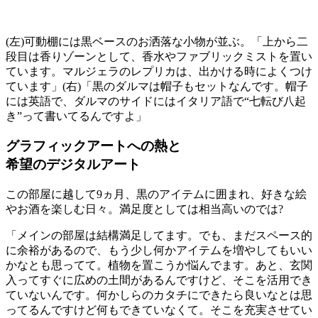
(左)可動棚には黒ベースのお洒落な小物が並ぶ。「上から二
段目は香りゾーンとして、香水やファブリックミストを置い
ています。マルジェラのレプリカは、出かける時によくつけ
ています」(右)「黒のダルマは帽子もセットなんです。帽子
には英語で、ダルマのサイドにはイタリア語で“七転び八起
き”って書いてるんですよ」
グラフィックアートへの熱と
希望のデジタルアート
この部屋に越して9ヵ月、黒のアイテムに囲まれ、好きな絵
やお酒を楽しむ日々。満足度としては相当高いのでは?
「メインの部屋は結構満足してます。でも、まだスペース的
に余裕があるので、もう少し何かアイテムを増やしてもいい
かなとも思ってて。植物を置こうか悩んでます。あと、玄関
入ってすぐに広めの土間があるんですけど、そこを活用でき
ていないんです。何かしらのカタチにできたら良いなとは思
ってるんですけど何もできていなくて。そこを充実させてい