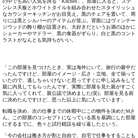
の中でも高い人気を誇る「Kitchen」。部屋に入ると、ステ
ンレス天板とホワイトタイルを組み合わせたスタイリッシュ
なカウンターキッチンがお目見え。黒のチェアを置いて、周
りには黒とシルバーのアイテムが並ぶ。背面にはヴィンテー
ジウッドの飾り棚が設置され、大好きだというお酒のほかに
シェーカーやマドラー、黒の食器がずらり。白と黒のコント
ラストがなんとも気持ちがいい。
「この部屋を見つけたとき、実は海外にいて。旅行の最中だ
ったんですけど、部屋のイメージ・広さ・立地、全て揃って
いたので、逃しちゃいけないと思ってすぐに申し込みをして
親に内見してもらったんです。実際に部屋を見た親がすごく
気に入ってくれて、親公認で決めました(笑)。部屋を見る前
に決めたんですけど、思った以上に気に入っています」
転職を決め、次の仕事までの休暇中にこの物件を決めたMさ
ん。この部屋のコンセプトになっている黒を基調にした部屋
にするまでに、色々と試行錯誤を繰り返したという。
「今の会社は働き方が割と自由で、自宅で仕事をすることも