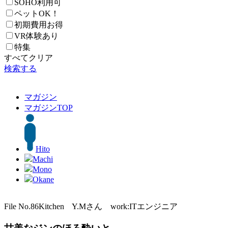
SOHO利用可
ペットOK！
初期費用お得
VR体験あり
特集
すべてクリア
検索する
マガジン
マガジン
TOP
Hito
Machi
Mono
Okane
File No.86
Kitchen Y.Mさん work:ITエンジニア