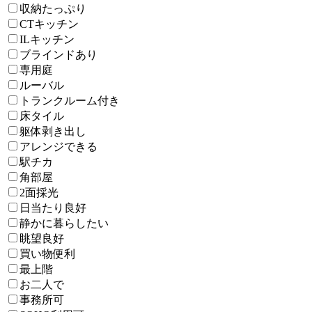
収納たっぷり
CTキッチン
ILキッチン
ブラインドあり
専用庭
ルーバル
トランクルーム付き
床タイル
躯体剥き出し
アレンジできる
駅チカ
角部屋
2面採光
日当たり良好
静かに暮らしたい
眺望良好
買い物便利
最上階
お二人で
事務所可