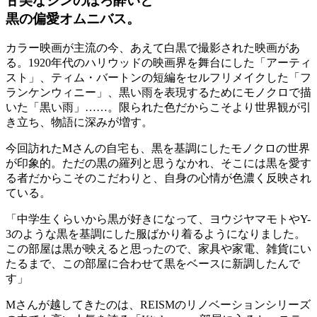
甘美なジンのほろ酔いと
黒の偏愛オムニバス。
カラー映画が主流の今、あえて白黒で撮影された映画があ
る。1920年代のハリウッドの映画界を舞台にした「アーティ
スト」、ティム・バートンの短編をセルフリメイクした「フ
ランケンウィニー」、黒い雨を表現するためにモノクロで描
いた「黒い雨」……。限られた色だからこそより世界観が引
き立ち、物語に深みが増す。
今回訪れたMさんの自宅も、黒を基調にしたモノクロの世界
が印象的。ただの黒の羅列と思うなかれ、そこには黒を愛す
る者だからこそのこだわりと、自身の心情が色濃く反映され
ている。
「中学生くらいから黒が好きになって、ヨウジヤマモトやY-
3のような黒を基調にした服ばかり着るようになりました。
この部屋は黒が映えると思ったので、家具や家電、雑貨にい
たるまで、この部屋に合わせて黒をベースに新調したんで
す」
Mさんが越してきたのは、REISMのリノベーションシリーズ