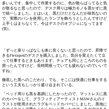
多いんです。集中して作業するのに、色が散らばってると気
が散るなと思ったので、デスク周りは極力モノを置かずに黒
で統一しました。とはいえ、黒だけだとなんだか味気ないの
で、実際のパンを使用したランプを飾ろうとしたんですけど
上手くはまらなくて。今はデスクのオブジェになってます
(笑)」
「ずっと座りっぱなしも体に良くないと思ったので、昇降で
きるFlexispotのデスクを購入しました。気分を変えたくて立
って仕事するときもあります。チェアも同じところのものを
買ったんですけど、長時間座っていても疲れないのでいいで
すね」
徹底した黒へのこだわり。でも、そこには快適に仕事をする
という工夫もしっかり盛り込まれている。
「ベッド周りも黒を基調にしたかったので、マットレスに黒
のカバーをして、グラフィティアーティストMAWさんのイ
ラストが使用されたラグをベッドカバーにしました。黒地に