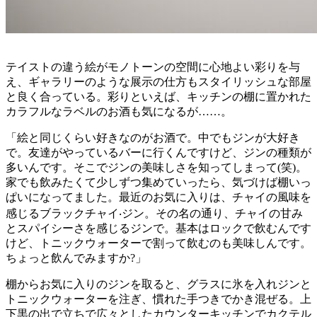
テイストの違う絵がモノトーンの空間に心地よい彩りを与
え、ギャラリーのような展示の仕方もスタイリッシュな部屋
と良く合っている。彩りといえば、キッチンの棚に置かれた
カラフルなラベルのお酒も気になるが……。
「絵と同じくらい好きなのがお酒で。中でもジンが大好き
で。友達がやっているバーに行くんですけど、ジンの種類が
多いんです。そこでジンの美味しさを知ってしまって(笑)。
家でも飲みたくて少しずつ集めていったら、気づけば棚いっ
ぱいになってました。最近のお気に入りは、チャイの風味を
感じるブラックチャイ‧ジン。その名の通り、チャイの甘み
とスパイシーさを感じるジンで。基本はロックで飲むんです
けど、トニックウォーターで割って飲むのも美味しんです。
ちょっと飲んでみますか?」
棚からお気に入りのジンを取ると、グラスに氷を入れジンと
トニックウォーターを注ぎ、慣れた手つきでかき混ぜる。上
下黒の出で立ちで広々としたカウンターキッチンでカクテル