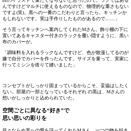
白のイラストで重たくならないと思ったので。ラグではある
んですけどマルチに使えるものなので、物理的な重さもない
ですよ(笑)。黒への一番のこだわりと言ったら、キッチンか
もしれないです。実は手作りしたものがあるので……」
そう言ってキッチンへ案内してくれたMさん。飾り棚の下に
置いてあるキャスター付きのラックを覆い隠すように、黒い
布のカバーが。
「調味料を入れるラックなんですけど、色が散漫してるのが
嫌で自分でカバーを作ったんです。サイズを量って、実家に
行ってミシンを借りて縫いました」
コンセプトがしっかり固まっているからこそ、妥協はしたく
ない。部屋の一部となっているそれぞれ の黒は、Mさんの
想いがしっかりと込められていた。
空間ごとに異なる“好き”で
思い思いの彩りを
並々ならぬ黒への愛を語ってくれたMさん。一つの物を好き