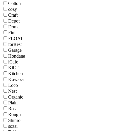
Cotton
cozy
Craft
Depot
Doma
Fini
FLOAT
forRest
Garage
Hondana
iCafe
KiLT
Kitchen
Kowaza
Loco
Nest
Organic
Plain
Rosa
Rough
Shinro
sozai