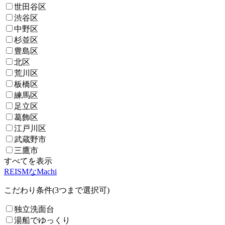
世田谷区
渋谷区
中野区
杉並区
豊島区
北区
荒川区
板橋区
練馬区
足立区
葛飾区
江戸川区
武蔵野市
三鷹市
すべてを表示
REISMなMachi
こだわり条件(3つまで選択可)
独立洗面台
湯船でゆっくり