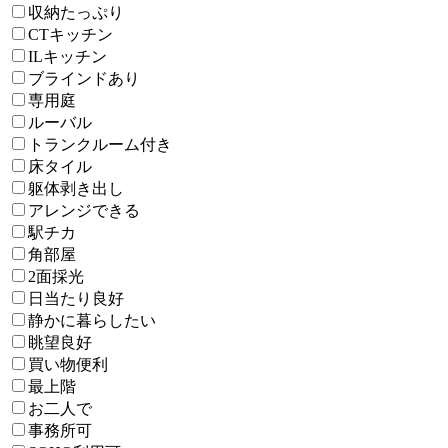
収納たっぷり
CTキッチン
ILキッチン
ブラインドあり
専用庭
ルーバル
トランクルーム付き
床タイル
躯体剥き出し
アレンジできる
駅チカ
角部屋
2面採光
日当たり良好
静かに暮らしたい
眺望良好
買い物便利
最上階
お二人で
事務所可