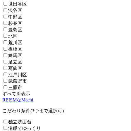
世田谷区
渋谷区
中野区
杉並区
豊島区
北区
荒川区
板橋区
練馬区
足立区
葛飾区
江戸川区
武蔵野市
三鷹市
すべてを表示
REISMなMachi
こだわり条件(3つまで選択可)
独立洗面台
湯船でゆっくり