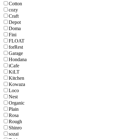
Cotton
cozy
Craft
Depot
Doma
Fini
FLOAT
forRest
Garage
Hondana
iCafe
KiLT
Kitchen
Kowaza
Loco
Nest
Organic
Plain
Rosa
Rough
Shinro
sozai