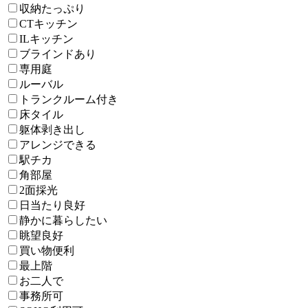
収納たっぷり
CTキッチン
ILキッチン
ブラインドあり
専用庭
ルーバル
トランクルーム付き
床タイル
躯体剥き出し
アレンジできる
駅チカ
角部屋
2面採光
日当たり良好
静かに暮らしたい
眺望良好
買い物便利
最上階
お二人で
事務所可